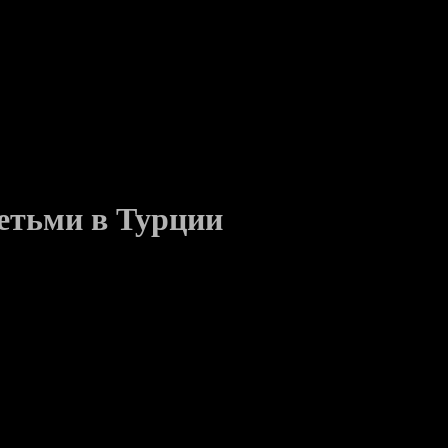
етьми в Турции
торых прокатилась по всей планете. Тут есть каменистые, гале
 пляж, чем галечный, хотя те и другие в Турции являются лицо
 Измир, Фетхие, Кушадасы) и Средиземного (Сиде, Белек, Кемер
ить как песок, так и гальку. Выбирая пляж при бронирование т
е и чистые пляжи.