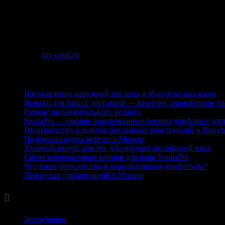
водных горок
аквапарков
мини-зоопарка
специализированного развлекательного комплекса.
Источник:
my-coral.ru
Последние публикации
Изготовление наружной рекламы в Иркутске под ключ
Веники для бани с доставкой — качество, проверенное т
Сервис индивидуального релакса
SaunaPro — свежие замороженные веники для бани с дос
Производство и монтаж рекламных конструкций в Иркут
Надёжная скупка мебели в Москве
Удобный ресурс для тех, кто изучает английский язык
Свежезамороженные веники для бани SaunaPro
Что такое банкротство и корпоративные конфликты?
Прачечная для компаний в Москве

Рубрики
Без рубрики