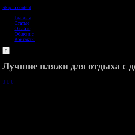
Skip to content
Главная
Статьи
О сайте
Общение
Контакты

Лучшие пляжи для отдыха с д



23.06.2022
Турецкое побережье — это сплошная полоса пляжей, молва о ко
гостиницам. Большинство туристов лучше предпочтут песчаный
находящиеся на побережье Эгейского моря (Бодрум, Мармарис,
галечные пляжи. На средиземноморском побережье можно встрет
места, которым присвоен «голубой флаг». Это самые ухоженны
Выбираем пляж для отдыха с детьми по следующим критериям: