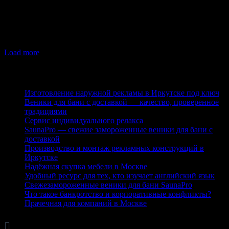
службы. Они мало весят и оказывают небольшую нагрузку
на основание, поэтому используются в остеклении балконов
с выносом. Подходят для жилых комнат, лоджий, веранд,
зимних садов, беседок, коммерческих помещений.
Load more
Последние публикации
Изготовление наружной рекламы в Иркутске под ключ
Веники для бани с доставкой — качество, проверенное
традициями
Сервис индивидуального релакса
SaunaPro — свежие замороженные веники для бани с
доставкой
Производство и монтаж рекламных конструкций в
Иркутске
Надёжная скупка мебели в Москве
Удобный ресурс для тех, кто изучает английский язык
Свежезамороженные веники для бани SaunaPro
Что такое банкротство и корпоративные конфликты?
Прачечная для компаний в Москве

Рубрики