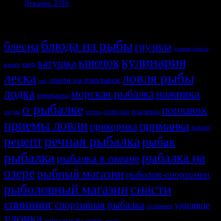
Декабрь 2016
Темы
блюда из рыбы
блесна
грузила
донные снасти
кулинария
крючок
катушка
карп
карась
ловля рыбы
леска
ловля на поплавок
лещ
лодка
наживка
морская рыбалка
мормышка
о рыбалке
поплавок
поклевка
поводки
окунь
плотва
приемы ловли
приманка
прикормка
рация
речная рыбалка
рецепт
рыбак
рыбалка
рыбалка на
рыбалка в океане
озере
рыбный магазин
рыболов-спортсмен
снасти
рыболовный магазин
спиннинг
спортивная рыбалка
удилище
тройники
удочка
хищная рыба
червь