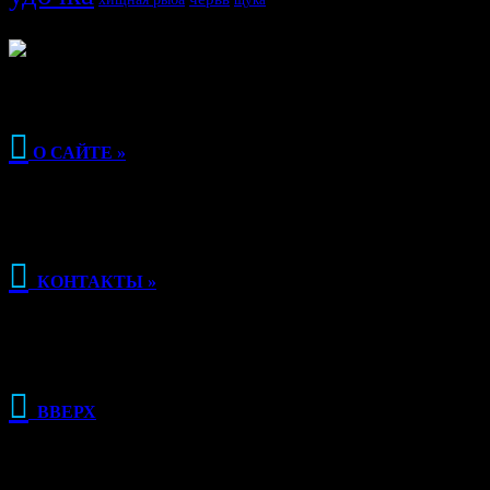
щука

О САЙТЕ »

КОНТАКТЫ »

ВВЕРХ
РЕКЛАМА