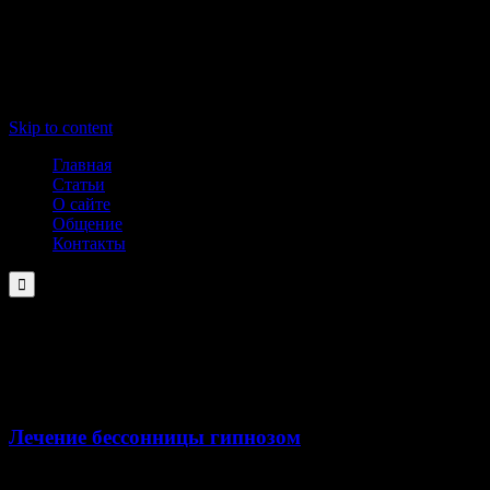
Skip to content
Главная
Статьи
О сайте
Общение
Контакты

Месяц:
Июль 2022
31
07 '22
Лечение бессонницы гипнозом
Одной из наиболее важных физиологических потребностей