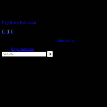
г.Одинцово,
Можайское ш.,д.107
Тел: +7(916)728-76-62
Перейти в Контакты
→



© 2015 Сайт создан в веб-студии
Smartoo.ru
Сайт
Клуб рыбалки
