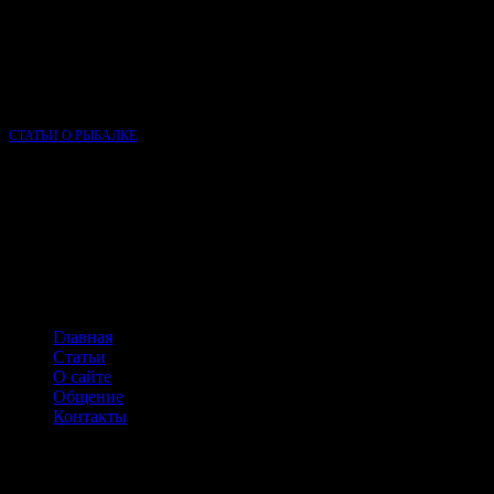
О КЛУБЕ РЫБАЛКИ
Сайт Клуб рыбалки основан в 2015 году и, несмотря на свою
молодость, является одним из самых популярных сайтов о
рыбалке в России.
СТАТЬИ О РЫБАЛКЕ
НАВИГАЦИЯ ПО САЙТУ
Главная
Статьи
О сайте
Общение
Контакты
КОНТАКТЫ