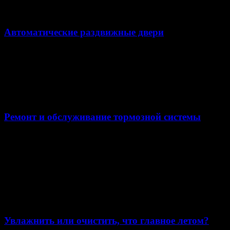
22
07 '22
Автоматические раздвижные двери
Автоматические раздвижные двери — неотъемлемая часть
развлекательных и деловых центров, фитнес-клубов,
операционных, а так же пространств, в которых необходима
оптимизация свободного места + удобство для людей.
22
07 '22
Ремонт и обслуживание тормозной системы
От того, насколько корректно работает тормозная система
автомобиля, зависит безопасность водителя, пассажиров,
пешеходов, а также – водителей и пассажиров других авто.
Только регулярный ремонт тормозной системы автомобиля и
ее техобслуживание способствует созданию безопасной
ситуации на дороге.
22
07 '22
Увлажнить или очистить, что главное летом?