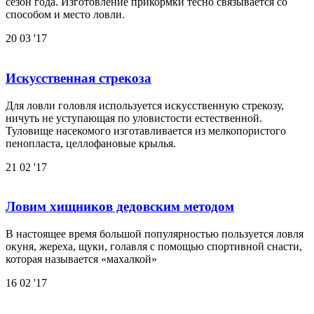
сезон года. Изготовление прикормки тесно связывается со
способом и место ловли.
20
03 '17
Искусственная стрекоза
Для ловли головля используется искусственную стрекозу,
ничуть не уступающая по уловистости естественной.
Туловище насекомого изготавливается из мелкопористого
пенопласта, целлофановые крылья.
21
02 '17
Ловим хищников дедовским методом
В настоящее время большой популярностью пользуется ловля
окуня, жереха, щуки, голавля с помощью спортивной снасти,
которая называется «махалкой»
16
02 '17