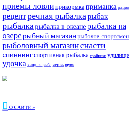
приемы ловли
приманка
прикормка
рация
речная рыбалка
рецепт
рыбак
рыбалка
рыбалка на
рыбалка в океане
озере
рыбный магазин
рыболов-спортсмен
снасти
рыболовный магазин
спиннинг
спортивная рыбалка
удилище
тройники
удочка
хищная рыба
червь
щука

О САЙТЕ »