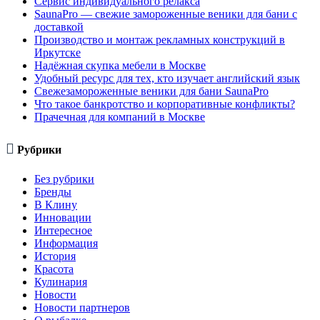
Сервис индивидуального релакса
SaunaPro — свежие замороженные веники для бани с
доставкой
Производство и монтаж рекламных конструкций в
Иркутске
Надёжная скупка мебели в Москве
Удобный ресурс для тех, кто изучает английский язык
Свежезамороженные веники для бани SaunaPro
Что такое банкротство и корпоративные конфликты?
Прачечная для компаний в Москве

Рубрики
Без рубрики
Бренды
В Клину
Инновации
Интересное
Информация
История
Красота
Кулинария
Новости
Новости партнеров