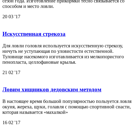
сезон года. Изготовление прикормки тесно связывается со
способом и место ловли.
20
03 '17
Искусственная стрекоза
Для ловли головля используется искусственную стрекозу,
ничуть не уступающая по уловистости естественной.
Туловище насекомого изготавливается из мелкопористого
пенопласта, целлофановые крылья.
21
02 '17
Ловим хищников дедовским методом
В настоящее время большой популярностью пользуется ловля
окуня, жереха, щуки, голавля с помощью спортивной снасти,
которая называется «махалкой»
16
02 '17