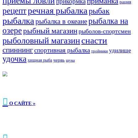
приемы ловли
приманка
прикормка
рация
речная рыбалка
рецепт
рыбак
рыбалка
рыбалка на
рыбалка в океане
озере
рыбный магазин
рыболов-спортсмен
снасти
рыболовный магазин
спиннинг
спортивная рыбалка
удилище
тройники
удочка
хищная рыба
червь
щука

О САЙТЕ »