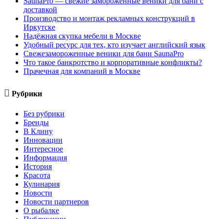
SaunaPro — свежие замороженные веники для бани с
доставкой
Производство и монтаж рекламных конструкций в
Иркутске
Надёжная скупка мебели в Москве
Удобный ресурс для тех, кто изучает английский язык
Свежезамороженные веники для бани SaunaPro
Что такое банкротство и корпоративные конфликты?
Прачечная для компаний в Москве

Рубрики
Без рубрики
Бренды
В Клину
Инновации
Интересное
Информация
История
Красота
Кулинария
Новости
Новости партнеров
О рыбалке