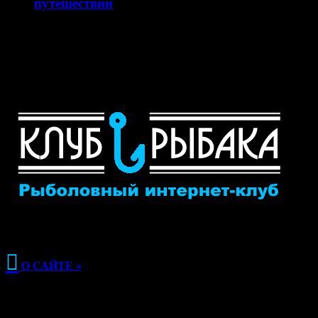
путешествий
Сайт my-corl.ru представляет собой официальный
интернет-ресурс турагентства Корал Тревел (Coral
Travel), специализирующегося на организации
туристических…

О САЙТЕ »