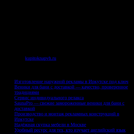
При одинаковых материалах в составе стеклопакетов
у однокамерного меньше вес и ниже цена. Но по тепло-
и звукоизоляции выигрывает двухкамерный стеклопакет. Это
наглядно показано в таблице ниже.
Двухкамерные стеклопакеты превосходят однокамерные
почти по всем параметрам. Но так как однокамерные
конструкции легче, фурнитура у них изнашивается меньше
и срок эксплуатации окна увеличивается.
Источник:
kupitoknapvh.ru
Последние публикации
Изготовление наружной рекламы в Иркутске под ключ
Веники для бани с доставкой — качество, проверенное
традициями
Сервис индивидуального релакса
SaunaPro — свежие замороженные веники для бани с
доставкой
Производство и монтаж рекламных конструкций в
Иркутске
Надёжная скупка мебели в Москве
Удобный ресурс для тех, кто изучает английский язык