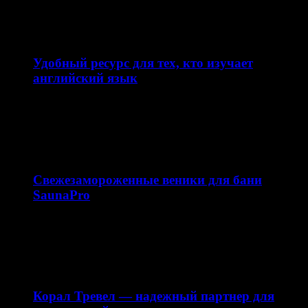
Сайт skupkamebeli.com предлагает удобный и быстрый
сервис по скупке мебели в Москве и области. Ресурс…
11.02.2026
Удобный ресурс для тех, кто изучает
английский язык
Сайт enjoyenglish-blog.com — это образовательная
платформа, посвящённая теме английский язык. Ресурс
ориентирован на школьников, студентов…
10.02.2026
Свежезамороженные веники для бани
SaunaPro
Магазин свежезамороженных веников для бани
saunapro.ru — это современный онлайн-ресурс,
предлагающий качественные веники для бани…
28.12.2025
Корал Тревел — надежный партнер для