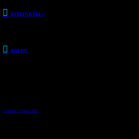

КОНТАКТЫ »

ВВЕРХ
РЕКЛАМА
О КЛУБЕ РЫБАЛКИ
Сайт Клуб рыбалки основан в 2015 году и, несмотря на свою
молодость, является одним из самых популярных сайтов о
рыбалке в России.
СТАТЬИ О РЫБАЛКЕ