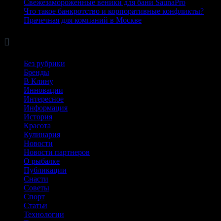
Свежезамороженные веники для бани SaunaPro
Что такое банкротство и корпоративные конфликты?
Прачечная для компаний в Москве

Рубрики
Без рубрики
Бренды
В Клину
Инновации
Интересное
Информация
История
Красота
Кулинария
Новости
Новости партнеров
О рыбалке
Публикации
Снасти
Советы
Спорт
Статьи
Технологии