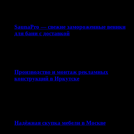
для бани с доставкой по Москве и области. В нашем…
15.03.2026
SaunaPro — свежие замороженные веники
для бани с доставкой
Баня — это не только способ расслабиться, но и важная
часть русской традиции. Одним из…
11.03.2026
Производство и монтаж рекламных
конструкций в Иркутске
Качественная наружная реклама — это не просто
вывеска, а важная часть имиджа компании и
эффективный…
12.02.2026
Надёжная скупка мебели в Москве