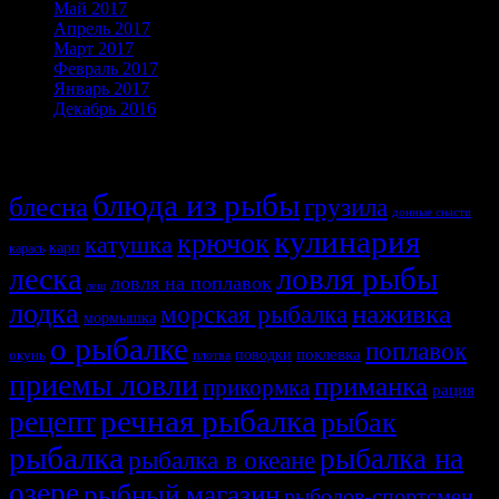
Май 2017
Апрель 2017
Март 2017
Февраль 2017
Январь 2017
Декабрь 2016
Темы
блюда из рыбы
блесна
грузила
донные снасти
кулинария
крючок
катушка
карп
карась
ловля рыбы
леска
ловля на поплавок
лещ
лодка
наживка
морская рыбалка
мормышка
о рыбалке
поплавок
поклевка
поводки
окунь
плотва
приемы ловли
приманка
прикормка
рация
речная рыбалка
рецепт
рыбак
рыбалка
рыбалка на
рыбалка в океане
озере
рыбный магазин
рыболов-спортсмен