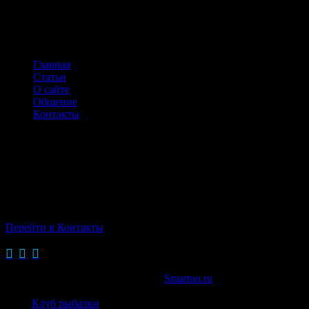
НАВИГАЦИЯ ПО САЙТУ
Главная
Статьи
О сайте
Общение
Контакты
КОНТАКТЫ
г.Одинцово,
Можайское ш.,д.107
Тел: +7(916)728-76-62
Перейти в Контакты
→



© 2015 Сайт создан в веб-студии
Smartoo.ru
Сайт
Клуб рыбалки