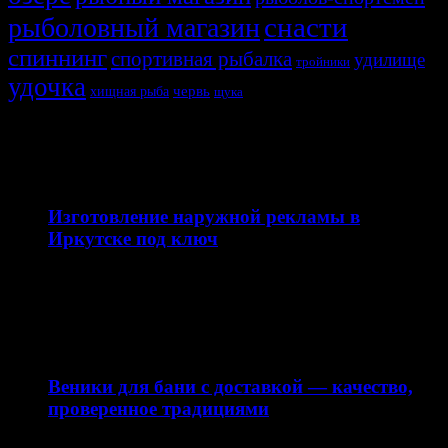
снасти
рыболовный магазин
спиннинг
спортивная рыбалка
удилище
тройники
удочка
хищная рыба
червь
щука
СВЯЗАННЫЕ ИСТОРИИ
12.04.2026
Изготовление наружной рекламы в
Иркутске под ключ
Наружная реклама — это эффективный инструмент
продвижения бизнеса, который работает 24/7 и
привлекает внимание вашей…
10.04.2026
Веники для бани с доставкой — качество,
проверенное традициями
Интернет-магазин saunapro.ru предлагает купить веники