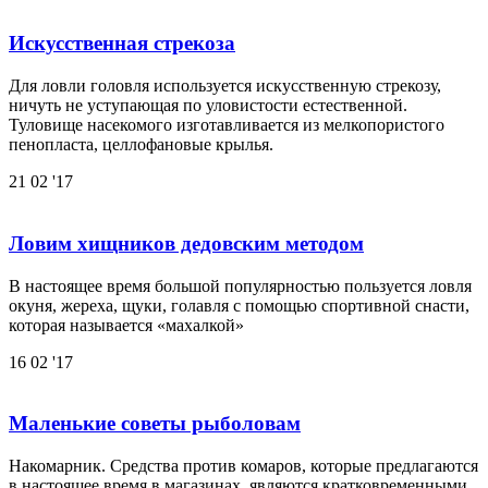
Искусственная стрекоза
Для ловли головля используется искусственную стрекозу,
ничуть не уступающая по уловистости естественной.
Туловище насекомого изготавливается из мелкопористого
пенопласта, целлофановые крылья.
21
02 '17
Ловим хищников дедовским методом
В настоящее время большой популярностью пользуется ловля
окуня, жереха, щуки, голавля с помощью спортивной снасти,
которая называется «махалкой»
16
02 '17
Маленькие советы рыболовам
Накомарник. Средства против комаров, которые предлагаются
в настоящее время в магазинах, являются кратковременными.