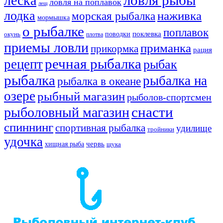
ловля рыбы
леска
ловля на поплавок
лещ
лодка
наживка
морская рыбалка
мормышка
о рыбалке
поплавок
поклевка
поводки
окунь
плотва
приемы ловли
приманка
прикормка
рация
речная рыбалка
рецепт
рыбак
рыбалка
рыбалка на
рыбалка в океане
озере
рыбный магазин
рыболов-спортсмен
снасти
рыболовный магазин
спиннинг
спортивная рыбалка
удилище
тройники
удочка
хищная рыба
червь
щука