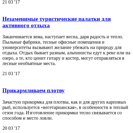
21
03 '17
Незаменимые туристические палатки для
активного отдыха
Заканчивается зима, наступает весна, даря радость и тепло.
Пыльные фабрики, тесные офисные помещения и
университеты вызывают желание убежать на природу для
отдыха. Отдых бывает разным, альпинисты едут к реке или на
озеро, а те, кто ценит гитару и костер, могут отправляться в
лесные необъятные места.
21
03 '17
Прикармливаем плотву
Зачастую прикормка для плотвы, как и для других карповых
рыб, используется «вегетарианская», в особенности в теплый
сезон года. Изготовление прикормки тесно связывается со
способом и место ловли.
20
03 '17