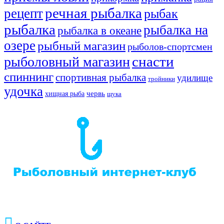
речная рыбалка
рецепт
рыбак
рыбалка
рыбалка на
рыбалка в океане
озере
рыбный магазин
рыболов-спортсмен
снасти
рыболовный магазин
спиннинг
спортивная рыбалка
удилище
тройники
удочка
хищная рыба
червь
щука
