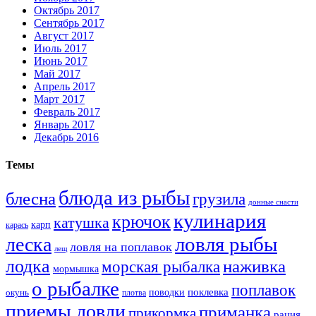
Октябрь 2017
Сентябрь 2017
Август 2017
Июль 2017
Июнь 2017
Май 2017
Апрель 2017
Март 2017
Февраль 2017
Январь 2017
Декабрь 2016
Темы
блюда из рыбы
блесна
грузила
донные снасти
кулинария
крючок
катушка
карп
карась
ловля рыбы
леска
ловля на поплавок
лещ
лодка
наживка
морская рыбалка
мормышка
о рыбалке
поплавок
поклевка
поводки
окунь
плотва
приемы ловли
приманка
прикормка
рация