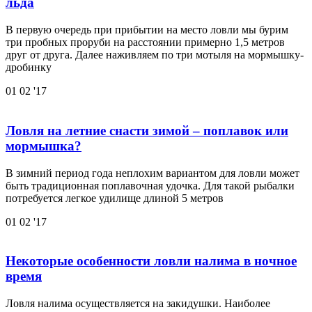
льда
В первую очередь при прибытии на место ловли мы бурим
три пробных проруби на расстоянии примерно 1,5 метров
друг от друга. Далее наживляем по три мотыля на мормышку-
дробинку
01
02 '17
Ловля на летние снасти зимой – поплавок или
мормышка?
В зимний период года неплохим вариантом для ловли может
быть традиционная поплавочная удочка. Для такой рыбалки
потребуется легкое удилище длиной 5 метров
01
02 '17
Некоторые особенности ловли налима в ночное
время
Ловля налима осуществляется на закидушки. Наиболее