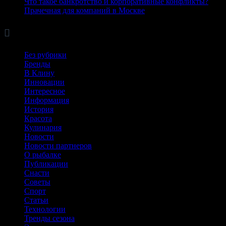
Что такое банкротство и корпоративные конфликты?
Прачечная для компаний в Москве

Рубрики
Без рубрики
Бренды
В Клину
Инновации
Интересное
Информация
История
Красота
Кулинария
Новости
Новости партнеров
О рыбалке
Публикации
Снасти
Советы
Спорт
Статьи
Технологии
Тренды сезона