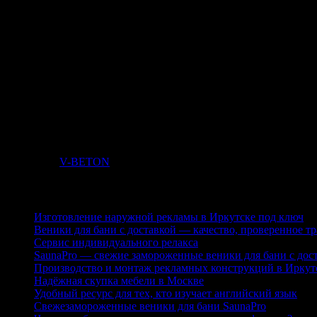
Сито для рассева щебня
Формы для изготовления образцов
Пресс для определения прочности на сжатие
Помещение или шкаф для хранения образцов в нормальных ус
Лабораторное оборудование и приспособления весы бетономеша
Климатические камеры или помещения для определения мороз
Источник:
V-BETON
осуществляет доставку Бетона, Раствора
Последние публикации
Изготовление наружной рекламы в Иркутске под ключ
Веники для бани с доставкой — качество, проверенное т
Сервис индивидуального релакса
SaunaPro — свежие замороженные веники для бани с дос
Производство и монтаж рекламных конструкций в Иркут
Надёжная скупка мебели в Москве
Удобный ресурс для тех, кто изучает английский язык
Свежезамороженные веники для бани SaunaPro