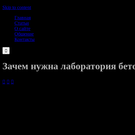
Skip to content
Главная
Статьи
О сайте
Общение
Контакты

Зачем нужна лаборатория бет



20.08.2021
Лаборатория бетона занимается входным контролем песка и щеб
Лаборатория бетона имеет оборудование для перемешивания бе
персонала0
Лаборатория бетона имеет базы данных о рецептурах бетона
Лаборатория бетона находится в непосредственной близости о