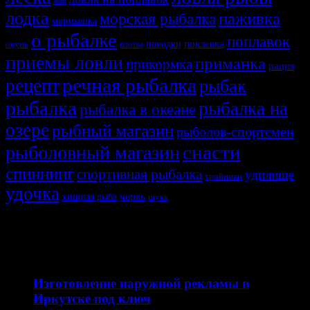
лещ
лодка
наживка
морская рыбалка
мормышка
о рыбалке
поплавок
поклевка
поводки
окунь
плотва
приемы ловли
приманка
прикормка
рация
речная рыбалка
рецепт
рыбак
рыбалка
рыбалка на
рыбалка в океане
озере
рыбный магазин
рыболов-спортсмен
снасти
рыболовный магазин
спиннинг
спортивная рыбалка
удилище
тройники
удочка
хищная рыба
червь
щука
СВЯЗАННЫЕ ИСТОРИИ
12.04.2026
Изготовление наружной рекламы в
Иркутске под ключ