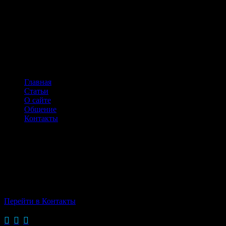
НАВИГАЦИЯ ПО САЙТУ
Главная
Статьи
О сайте
Общение
Контакты
КОНТАКТЫ
г.Одинцово,
Можайское ш.,д.107
Тел: +7(916)728-76-62
Перейти в Контакты
→


