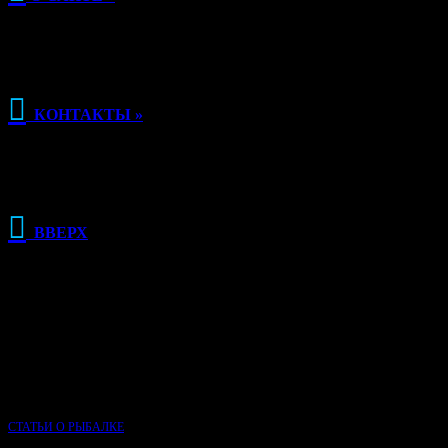

КОНТАКТЫ »

ВВЕРХ
РЕКЛАМА
О КЛУБЕ РЫБАЛКИ
Сайт Клуб рыбалки основан в 2015 году и, несмотря на свою
молодость, является одним из самых популярных сайтов о
рыбалке в России.
СТАТЬИ О РЫБАЛКЕ