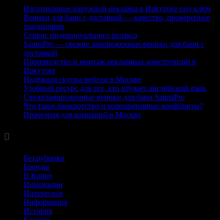
Изготовление наружной рекламы в Иркутске под ключ
Веники для бани с доставкой — качество, проверенное
традициями
Сервис индивидуального релакса
SaunaPro — свежие замороженные веники для бани с
доставкой
Производство и монтаж рекламных конструкций в
Иркутске
Надёжная скупка мебели в Москве
Удобный ресурс для тех, кто изучает английский язык
Свежезамороженные веники для бани SaunaPro
Что такое банкротство и корпоративные конфликты?
Прачечная для компаний в Москве

Рубрики
Без рубрики
Бренды
В Клину
Инновации
Интересное
Информация
История
Красота