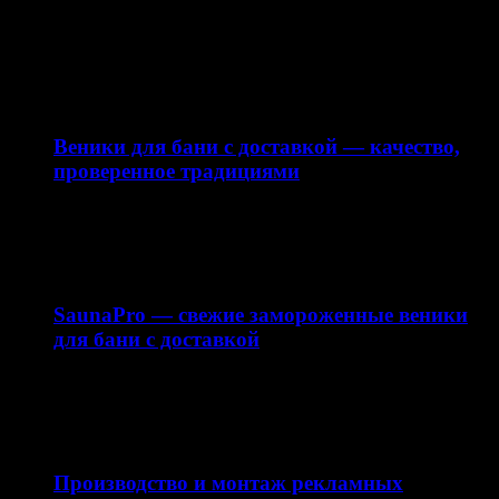
Наружная реклама — это эффективный инструмент
продвижения бизнеса, который работает 24/7 и
привлекает внимание вашей…
10.04.2026
Веники для бани с доставкой — качество,
проверенное традициями
Интернет-магазин saunapro.ru предлагает купить веники
для бани с доставкой по Москве и области. В нашем…
15.03.2026
SaunaPro — свежие замороженные веники
для бани с доставкой
Баня — это не только способ расслабиться, но и важная
часть русской традиции. Одним из…
11.03.2026
Производство и монтаж рекламных