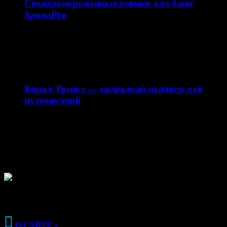
Свежезамороженные веники для бани
SaunaPro
Магазин свежезамороженных веников для бани
saunapro.ru — это современный онлайн-ресурс,
предлагающий качественные веники для бани…
28.12.2025
Корал Тревел — надежный партнер для
путешествий
Сайт my-corl.ru представляет собой официальный
интернет-ресурс турагентства Корал Тревел (Coral
Travel), специализирующегося на организации
туристических…

О САЙТЕ »