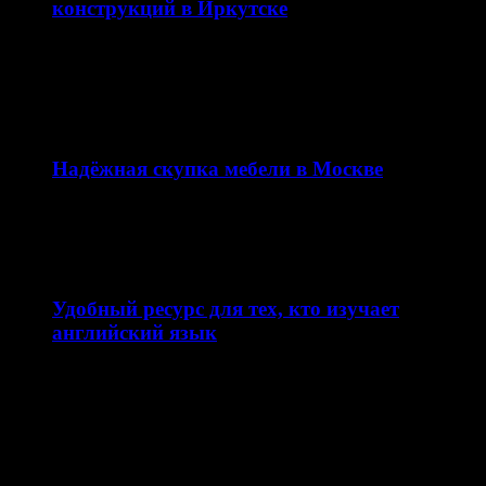
конструкций в Иркутске
Качественная наружная реклама — это не просто
вывеска, а важная часть имиджа компании и
эффективный…
12.02.2026
Надёжная скупка мебели в Москве
Сайт skupkamebeli.com предлагает удобный и быстрый
сервис по скупке мебели в Москве и области. Ресурс…
11.02.2026
Удобный ресурс для тех, кто изучает
английский язык
Сайт enjoyenglish-blog.com — это образовательная
платформа, посвящённая теме английский язык. Ресурс
ориентирован на школьников, студентов…
10.02.2026