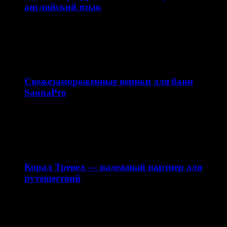
английский язык
Сайт enjoyenglish-blog.com — это образовательная
платформа, посвящённая теме английский язык. Ресурс
ориентирован на школьников, студентов…
10.02.2026
Свежезамороженные веники для бани
SaunaPro
Магазин свежезамороженных веников для бани
saunapro.ru — это современный онлайн-ресурс,
предлагающий качественные веники для бани…
28.12.2025
Корал Тревел — надежный партнер для
путешествий
Сайт my-corl.ru представляет собой официальный
интернет-ресурс турагентства Корал Тревел (Coral
Travel), специализирующегося на организации
туристических…