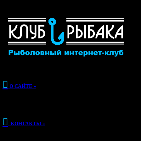

О САЙТЕ »

КОНТАКТЫ »