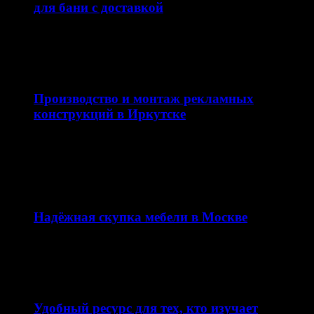
для бани с доставкой
Баня — это не только способ расслабиться, но и важная
часть русской традиции. Одним из…
11.03.2026
Производство и монтаж рекламных
конструкций в Иркутске
Качественная наружная реклама — это не просто
вывеска, а важная часть имиджа компании и
эффективный…
12.02.2026
Надёжная скупка мебели в Москве
Сайт skupkamebeli.com предлагает удобный и быстрый
сервис по скупке мебели в Москве и области. Ресурс…
11.02.2026
Удобный ресурс для тех, кто изучает