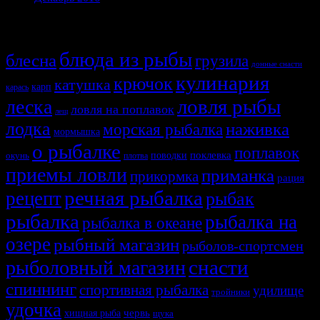
Темы
блюда из рыбы
блесна
грузила
донные снасти
кулинария
крючок
катушка
карп
карась
ловля рыбы
леска
ловля на поплавок
лещ
лодка
наживка
морская рыбалка
мормышка
о рыбалке
поплавок
поклевка
поводки
окунь
плотва
приемы ловли
приманка
прикормка
рация
речная рыбалка
рецепт
рыбак
рыбалка
рыбалка на
рыбалка в океане
озере
рыбный магазин
рыболов-спортсмен
снасти
рыболовный магазин
спиннинг
спортивная рыбалка
удилище
тройники
удочка
хищная рыба
червь
щука