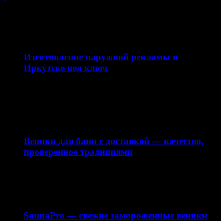
СВЯЗАННЫЕ ИСТОРИИ
12.04.2026
Изготовление наружной рекламы в
Иркутске под ключ
Наружная реклама — это эффективный инструмент
продвижения бизнеса, который работает 24/7 и
привлекает внимание вашей…
10.04.2026
Веники для бани с доставкой — качество,
проверенное традициями
Интернет-магазин saunapro.ru предлагает купить веники
для бани с доставкой по Москве и области. В нашем…
15.03.2026
SaunaPro — свежие замороженные веники