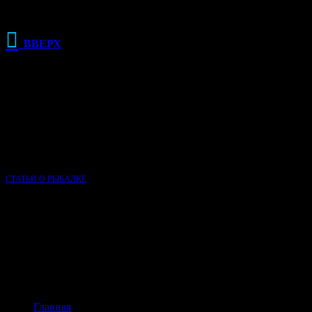

ВВЕРХ
РЕКЛАМА
О КЛУБЕ РЫБАЛКИ
Сайт Клуб рыбалки основан в 2015 году и, несмотря на свою
молодость, является одним из самых популярных сайтов о
рыбалке в России.
СТАТЬИ О РЫБАЛКЕ
НАВИГАЦИЯ ПО САЙТУ
Главная