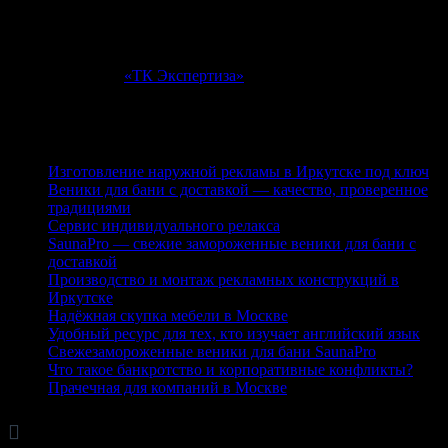
особенности рельефа местности, на которой
предполагается застройка, анализируют. Чтобы решить,
нужно ли выравнивать участок, укреплять склоны.
Источник: ООО
«ТК Экспертиза»
г.Москва,
ул. Говорова, д.16, стр.6
Последние публикации
Изготовление наружной рекламы в Иркутске под ключ
Веники для бани с доставкой — качество, проверенное
традициями
Сервис индивидуального релакса
SaunaPro — свежие замороженные веники для бани с
доставкой
Производство и монтаж рекламных конструкций в
Иркутске
Надёжная скупка мебели в Москве
Удобный ресурс для тех, кто изучает английский язык
Свежезамороженные веники для бани SaunaPro
Что такое банкротство и корпоративные конфликты?
Прачечная для компаний в Москве

Рубрики