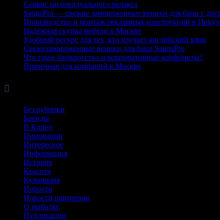
Сервис индивидуального релакса
SaunaPro — свежие замороженные веники для бани с дос
Производство и монтаж рекламных конструкций в Иркут
Надёжная скупка мебели в Москве
Удобный ресурс для тех, кто изучает английский язык
Свежезамороженные веники для бани SaunaPro
Что такое банкротство и корпоративные конфликты?
Прачечная для компаний в Москве

Рубрики
Без рубрики
Бренды
В Клину
Инновации
Интересное
Информация
История
Красота
Кулинария
Новости
Новости партнеров
О рыбалке
Публикации