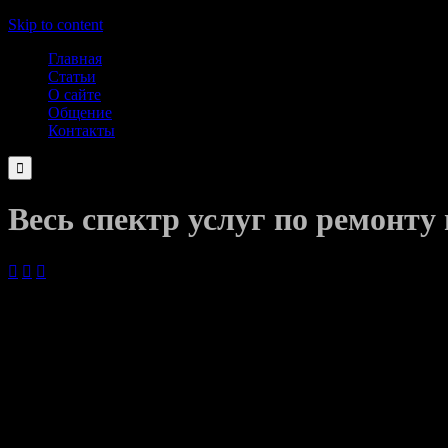
Skip to content
Главная
Статьи
О сайте
Общение
Контакты

Весь спектр услуг по ремонту



04.09.2020
В наше время автомобиль действительно стал средством перед
постоянным спутником жизни и партнером.
Современные автомобили постоянно совершенствуются и усложн
безопасность, уменьшить загрязнение окружающей среды, сде
Впрочем, эксплуатация автомобиля зависит не только от соверш