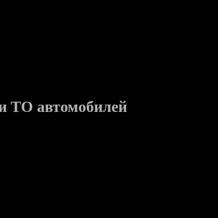
 и ТО автомобилей
вижения, а не роскошью. Сегодня представить себе жизнь без м
яются, в их системах появляются современные устройства, кот
лать управление по настоящему комфортным.
енства его конструкции, но и от качества ремонта и техническо