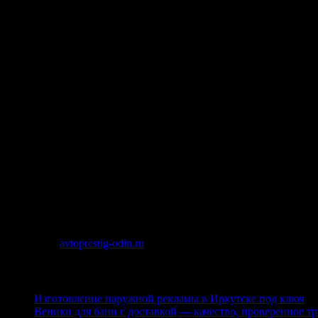
Своевременные профилактические осмотры, замена охлаждающи
Современный автомобиль буквально напичкан электроникой и 
Высокая оснащённость нашего автосервиса в Одинцово позволя
надлежащим качеством, соответствующим современным станда
Автосервис в Одинцово АВТОПРЕСТИЖ предоставляет широкий 
двигателя, ходовой или кузовного ремонта.
Однако не секрет, что не последнюю роль в сервисе играет н
автосервиса с пониманием относятся к пожеланиям клиентов, 
Не стоит забывать, что автомобиль является средством повы
Наши мастера позаботятся об этом.
Если Ваш автомобиль сломался — обращайтесь к нам и Вы лично
исправен и бесперебойно работал в дальнейшем. Надеемся, чт
Источник:
avtoprestig-odin.ru
Последние публикации
Изготовление наружной рекламы в Иркутске под ключ
Веники для бани с доставкой — качество, проверенное т