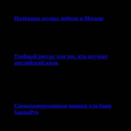
12.02.2026
Надёжная скупка мебели в Москве
Сайт skupkamebeli.com предлагает удобный и быстрый
сервис по скупке мебели в Москве и области. Ресурс…
11.02.2026
Удобный ресурс для тех, кто изучает
английский язык
Сайт enjoyenglish-blog.com — это образовательная
платформа, посвящённая теме английский язык. Ресурс
ориентирован на школьников, студентов…
10.02.2026
Свежезамороженные веники для бани
SaunaPro
Магазин свежезамороженных веников для бани
saunapro.ru — это современный онлайн-ресурс,