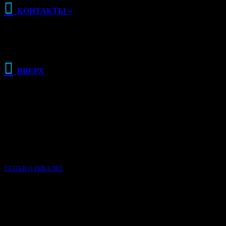

КОНТАКТЫ »

ВВЕРХ
РЕКЛАМА
О КЛУБЕ РЫБАЛКИ
Сайт Клуб рыбалки основан в 2015 году и, несмотря на свою
молодость, является одним из самых популярных сайтов о
рыбалке в России.
СТАТЬИ О РЫБАЛКЕ