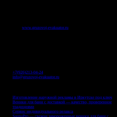
например подача эвакуатора в район Люблино. Обычно в
таких фирмах используется техника зарубежных
производителей, оснащенная современным оборудованием,
предназначенным для быстрой транспортировки автомашины.
Источник:
www.gruzovoj-evakuator.ru
Компания ГРУЗОВОЙ ЭВАКУАТОР
Контакты
Москва
Профсоюзная ул., вл.146к1, Москва
ЮЗАО
+7(926)213-04-24
info@gruzovoj-evakuator.ru
Последние публикации
Изготовление наружной рекламы в Иркутске под ключ
Веники для бани с доставкой — качество, проверенное
традициями
Сервис индивидуального релакса
SaunaPro — свежие замороженные веники для бани с