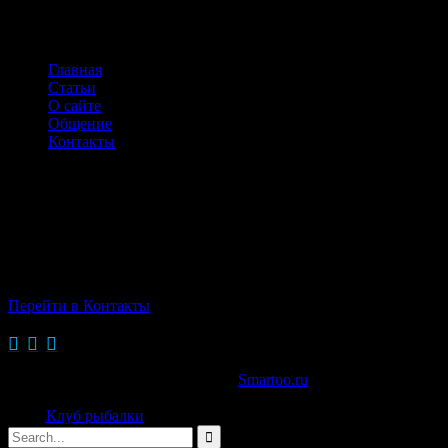
НАВИГАЦИЯ ПО САЙТУ
Главная
Статьи
О сайте
Общение
Контакты
КОНТАКТЫ
г.Одинцово,
Можайское ш.,д.107
Тел: +7(916)728-76-62
Перейти в Контакты
→



© 2015 Сайт создан в веб-студии
Smartoo.ru
Сайт
Клуб рыбалки
