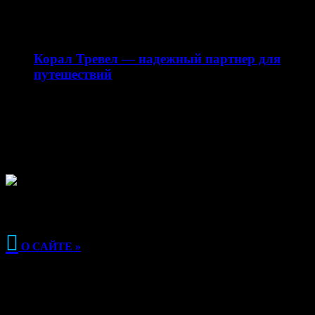
предлагающий качественные веники для бани…
28.12.2025
Корал Тревел — надежный партнер для
путешествий
Сайт my-corl.ru представляет собой официальный
интернет-ресурс турагентства Корал Тревел (Coral
Travel), специализирующегося на организации
туристических…

О САЙТЕ »