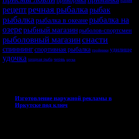
рация
речная рыбалка
рецепт
рыбак
рыбалка
рыбалка на
рыбалка в океане
озере
рыбный магазин
рыболов-спортсмен
снасти
рыболовный магазин
спиннинг
спортивная рыбалка
удилище
тройники
удочка
хищная рыба
червь
щука
СВЯЗАННЫЕ ИСТОРИИ
12.04.2026
Изготовление наружной рекламы в
Иркутске под ключ
Наружная реклама — это эффективный инструмент
продвижения бизнеса, который работает 24/7 и
привлекает внимание вашей…
10.04.2026