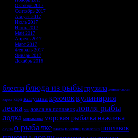
Октябрь 2017
Сентябрь 2017
Август 2017
Июль 2017
Июнь 2017
Май 2017
Апрель 2017
Март 2017
Февраль 2017
Январь 2017
Декабрь 2016
Темы
блюда из рыбы
блесна
грузила
донные снасти
кулинария
крючок
катушка
карп
карась
ловля рыбы
леска
ловля на поплавок
лещ
лодка
наживка
морская рыбалка
мормышка
о рыбалке
поплавок
поклевка
поводки
окунь
плотва
приемы ловли
приманка
прикормка