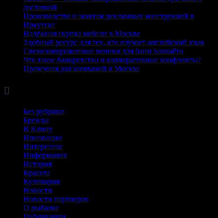
доставкой
Производство и монтаж рекламных конструкций в
Иркутске
Надёжная скупка мебели в Москве
Удобный ресурс для тех, кто изучает английский язык
Свежезамороженные веники для бани SaunaPro
Что такое банкротство и корпоративные конфликты?
Прачечная для компаний в Москве

Рубрики
Без рубрики
Бренды
В Клину
Инновации
Интересное
Информация
История
Красота
Кулинария
Новости
Новости партнеров
О рыбалке
Публикации