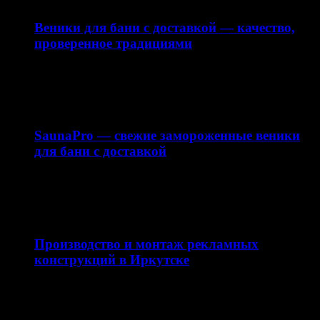
Веники для бани с доставкой — качество,
проверенное традициями
Интернет-магазин saunapro.ru предлагает купить веники
для бани с доставкой по Москве и области. В нашем…
15.03.2026
SaunaPro — свежие замороженные веники
для бани с доставкой
Баня — это не только способ расслабиться, но и важная
часть русской традиции. Одним из…
11.03.2026
Производство и монтаж рекламных
конструкций в Иркутске
Качественная наружная реклама — это не просто
вывеска, а важная часть имиджа компании и
эффективный…