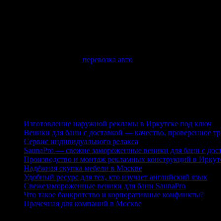
Цены на транспортные услуги хорошего перевозчика вполне оп
необходимым для надежного крепления авто. Вам предоставляет
возможность отслеживать все перемещения своей машины в пу
работают опытные и грамотные специалисты, знающие всё об о
Вы ещё думаете, какая
перевозка авто
выгоднее? А другие влад
автомобилей по России. И при этом экономят деньги, время, н
С АВТОКАРТЕЛЬ ваша машина – в полном порядке, а вы – спо
Последние публикации
Изготовление наружной рекламы в Иркутске под ключ
Веники для бани с доставкой — качество, проверенное т
Сервис индивидуального релакса
SaunaPro — свежие замороженные веники для бани с дос
Производство и монтаж рекламных конструкций в Иркут
Надёжная скупка мебели в Москве
Удобный ресурс для тех, кто изучает английский язык
Свежезамороженные веники для бани SaunaPro
Что такое банкротство и корпоративные конфликты?
Прачечная для компаний в Москве