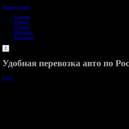
Skip to content
Главная
Статьи
О сайте
Общение
Контакты

Удобная перевозка авто по Ро



01.09.2019
Как же осуществить доставку авто? Можно отправиться за покуп
Заблудиться на неизвестной местности. Доставить машину не 
Нужно ли вам это? Проще поручить столь важную миссию спе
Но чем отличается обычный перевозчик от хорошего? Обычный п
которые несет владелец авто при случайных повреждениях маш
на автовозе. Перевозка ведется на ограниченных расстояниях, 