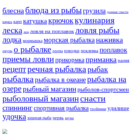
блюда из рыбы
блесна
грузила
донные снасти
кулинария
крючок
катушка
карп
карась
ловля рыбы
леска
ловля на поплавок
лещ
лодка
наживка
морская рыбалка
мормышка
о рыбалке
поплавок
поклевка
поводки
окунь
плотва
приемы ловли
приманка
прикормка
рация
речная рыбалка
рецепт
рыбак
рыбалка
рыбалка на
рыбалка в океане
озере
рыбный магазин
рыболов-спортсмен
снасти
рыболовный магазин
спиннинг
спортивная рыбалка
удилище
тройники
удочка
хищная рыба
червь
щука