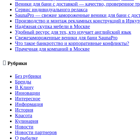
Веники для бани с доставкой — качество, проверенное т
Сервис индивидуального релакса
SaunaPro — свежие замороженные веники для бани с дос
Производство и монтаж рекламных конструкций в Иркут
Надёжная скупка мебели в Москве
Удобный ресурс для тех, кто изучает английский язык
Свежезамороженные веники для бани SaunaPro
Что такое банкротство и корпоративные конфликты?
Прачечная для компаний в Москве

Рубрики
Без рубрики
Бренды
В Клину
Инновации
Интересное
Информация
История
Красота
Кулинария
Новости
Новости партнеров
О рыбалке