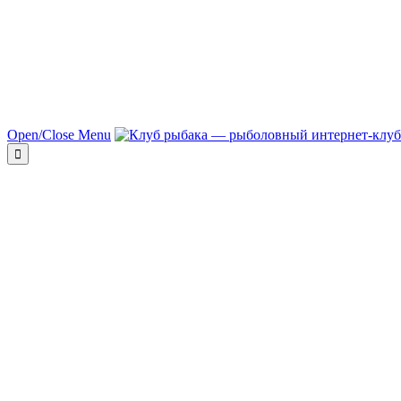
Open/Close Menu
