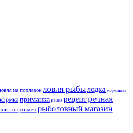
ловля рыбы
лодка
ловля на поплавок
мормышка
речная
рецепт
приманка
кормка
рация
рыболовный магазин
лов-спортсмен