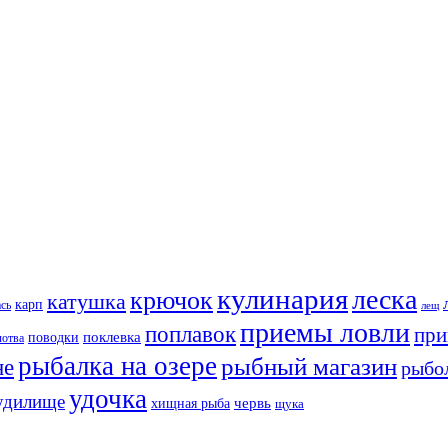
кулинария
леска
крючок
катушка
карп
ась
лещ
приемы ловли
поплавок
при
поклевка
поводки
лотва
рыбалка на озере
рыбный магазин
не
рыбо
удочка
удилище
хищная рыба
червь
щука