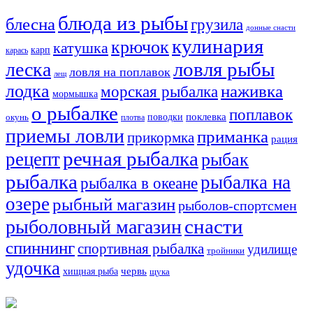
блюда из рыбы
блесна
грузила
донные снасти
кулинария
крючок
катушка
карп
карась
ловля рыбы
леска
ловля на поплавок
лещ
лодка
наживка
морская рыбалка
мормышка
о рыбалке
поплавок
поклевка
поводки
окунь
плотва
приемы ловли
приманка
прикормка
рация
речная рыбалка
рецепт
рыбак
рыбалка
рыбалка на
рыбалка в океане
озере
рыбный магазин
рыболов-спортсмен
снасти
рыболовный магазин
спиннинг
спортивная рыбалка
удилище
тройники
удочка
хищная рыба
червь
щука