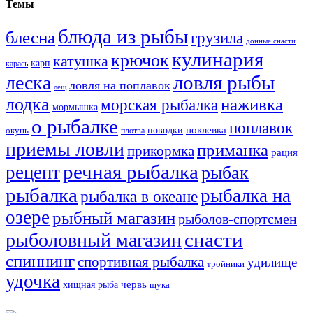
Темы
блюда из рыбы
блесна
грузила
донные снасти
кулинария
крючок
катушка
карп
карась
ловля рыбы
леска
ловля на поплавок
лещ
лодка
наживка
морская рыбалка
мормышка
о рыбалке
поплавок
поклевка
поводки
окунь
плотва
приемы ловли
приманка
прикормка
рация
речная рыбалка
рецепт
рыбак
рыбалка
рыбалка на
рыбалка в океане
озере
рыбный магазин
рыболов-спортсмен
снасти
рыболовный магазин
спиннинг
спортивная рыбалка
удилище
тройники
удочка
хищная рыба
червь
щука