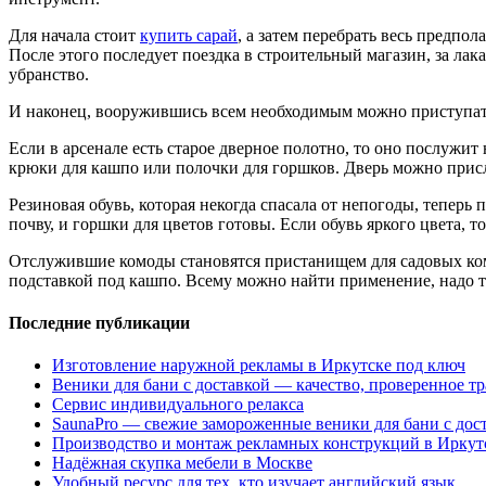
Для начала стоит
купить сарай
, а затем перебрать весь предпо
После этого последует поездка в строительный магазин, за ла
убранство.
И наконец, вооружившись всем необходимым можно приступат
Если в арсенале есть старое дверное полотно, то оно послужи
крюки для кашпо или полочки для горшков. Дверь можно присл
Резиновая обувь, которая некогда спасала от непогоды, тепе
почву, и горшки для цветов готовы. Если обувь яркого цвета, 
Отслужившие комоды становятся пристанищем для садовых комп
подставкой под кашпо. Всему можно найти применение, надо т
Последние публикации
Изготовление наружной рекламы в Иркутске под ключ
Веники для бани с доставкой — качество, проверенное т
Сервис индивидуального релакса
SaunaPro — свежие замороженные веники для бани с дос
Производство и монтаж рекламных конструкций в Иркут
Надёжная скупка мебели в Москве
Удобный ресурс для тех, кто изучает английский язык