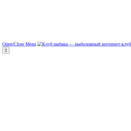
Open/Close Menu
