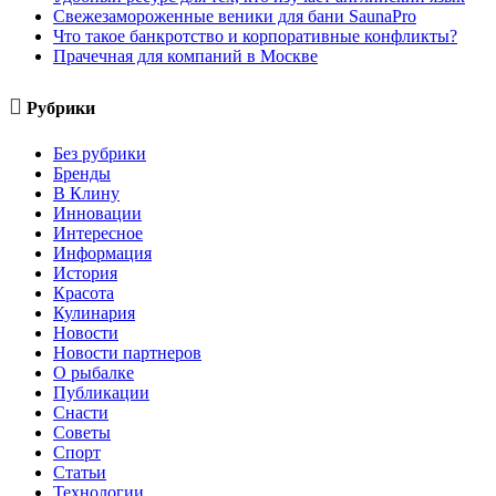
Свежезамороженные веники для бани SaunaPro
Что такое банкротство и корпоративные конфликты?
Прачечная для компаний в Москве

Рубрики
Без рубрики
Бренды
В Клину
Инновации
Интересное
Информация
История
Красота
Кулинария
Новости
Новости партнеров
О рыбалке
Публикации
Снасти
Советы
Спорт
Статьи
Технологии