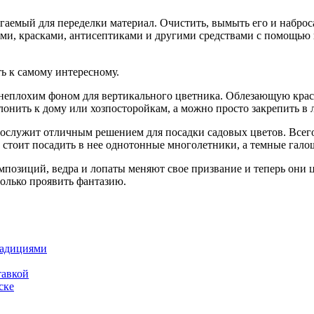
лагаемый для переделки материал. Очистить, вымыть его и наброс
ками, красками, антисептиками и другими средствами с помощью 
ь к самому интересному.
т неплохим фоном для вертикального цветника. Облезающую краск
онить к дому или хозпосторойкам, а можно просто закрепить в 
рь послужит отличным решением для посадки садовых цветов. Вс
то стоит посадить в нее однотонные многолетники, а темные гал
озиций, ведра и лопаты меняют свое призвание и теперь они ц
олько проявить фантазию.
радициями
тавкой
ске