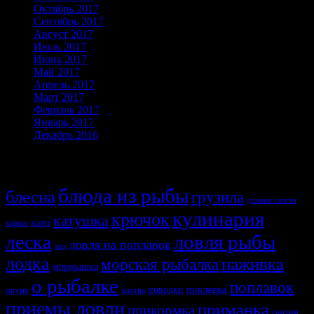
Октябрь 2017
Сентябрь 2017
Август 2017
Июль 2017
Июнь 2017
Май 2017
Апрель 2017
Март 2017
Февраль 2017
Январь 2017
Декабрь 2016
Темы
блюда из рыбы
блесна
грузила
донные снасти
кулинария
крючок
катушка
карп
карась
ловля рыбы
леска
ловля на поплавок
лещ
лодка
наживка
морская рыбалка
мормышка
о рыбалке
поплавок
поклевка
поводки
окунь
плотва
приемы ловли
приманка
прикормка
рация