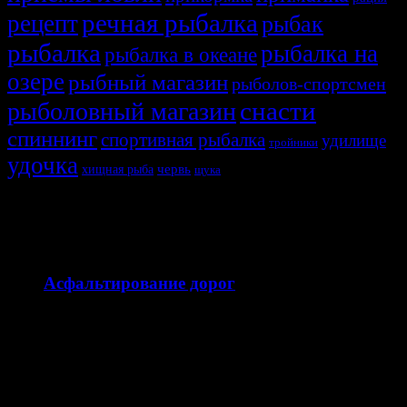
речная рыбалка
рецепт
рыбак
рыбалка
рыбалка на
рыбалка в океане
озере
рыбный магазин
рыболов-спортсмен
снасти
рыболовный магазин
спиннинг
спортивная рыбалка
удилище
тройники
удочка
хищная рыба
червь
щука
СВЯЗАННЫЕ ИСТОРИИ
15.07.2026
Асфальтирование дорог
Асфальтирование дорог — это комплекс работ по
устройству прочного дорожного покрытия для частных,
коммерческих, промышленных…
12.04.2026