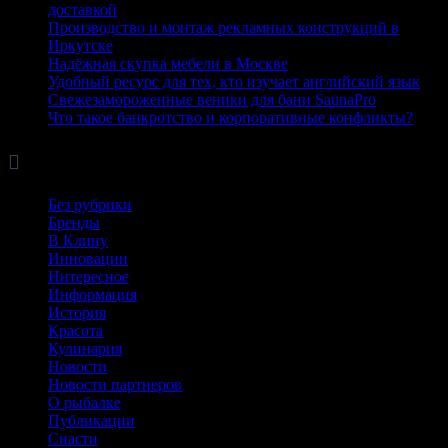
доставкой
Производство и монтаж рекламных конструкций в
Иркутске
Надёжная скупка мебели в Москве
Удобный ресурс для тех, кто изучает английский язык
Свежезамороженные веники для бани SaunaPro
Что такое банкротство и корпоративные конфликты?

Рубрики
Без рубрики
Бренды
В Клину
Инновации
Интересное
Информация
История
Красота
Кулинария
Новости
Новости партнеров
О рыбалке
Публикации
Снасти