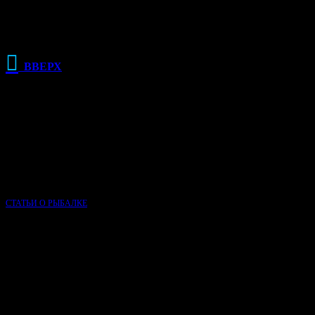

ВВЕРХ
РЕКЛАМА
О КЛУБЕ РЫБАЛКИ
Сайт Клуб рыбалки основан в 2015 году и, несмотря на свою
молодость, является одним из самых популярных сайтов о
рыбалке в России.
СТАТЬИ О РЫБАЛКЕ
НАВИГАЦИЯ ПО САЙТУ