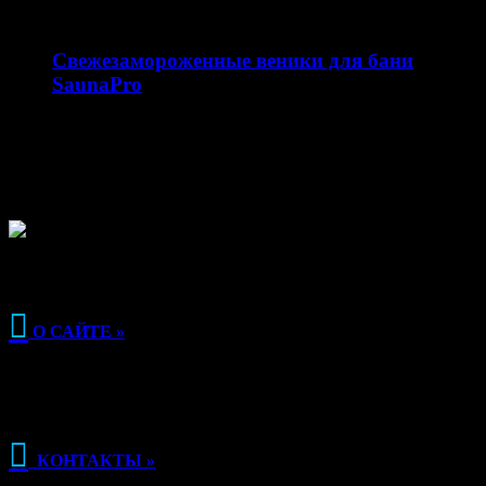
10.02.2026
Свежезамороженные веники для бани
SaunaPro
Магазин свежезамороженных веников для бани
saunapro.ru — это современный онлайн-ресурс,
предлагающий качественные веники для бани…

О САЙТЕ »

КОНТАКТЫ »