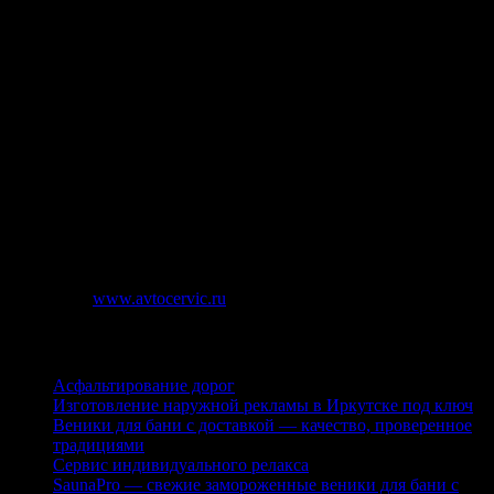
проверка исправности пружин, амортизаторов,
сальников;
диагностика передней и задней подвески;
проведение ремонтных работ.
Рекомендуется каждый год пользоваться услугами сервисного
центра, чтобы устранить имеющиеся дефекты. Лучше всего
это делать после зимы.
При выборе сервисного центра стоит обращать внимание на
его репутацию, наличие гарантии на проводимые работы и
используемые запчасти.
Источник:
www.avtocervic.ru
Последние публикации
Асфальтирование дорог
Изготовление наружной рекламы в Иркутске под ключ
Веники для бани с доставкой — качество, проверенное
традициями
Сервис индивидуального релакса
SaunaPro — свежие замороженные веники для бани с