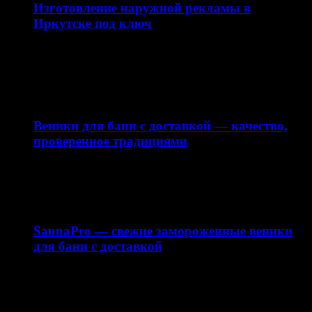
Изготовление наружной рекламы в
Иркутске под ключ
Наружная реклама — это эффективный инструмент
продвижения бизнеса, который работает 24/7 и
привлекает внимание вашей…
10.04.2026
Веники для бани с доставкой — качество,
проверенное традициями
Интернет-магазин saunapro.ru предлагает купить веники
для бани с доставкой по Москве и области. В нашем…
15.03.2026
SaunaPro — свежие замороженные веники
для бани с доставкой
Баня — это не только способ расслабиться, но и важная
часть русской традиции. Одним из…
11.03.2026