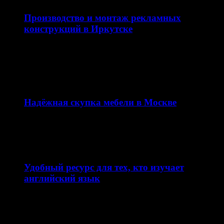
Производство и монтаж рекламных
конструкций в Иркутске
Качественная наружная реклама — это не просто
вывеска, а важная часть имиджа компании и
эффективный…
12.02.2026
Надёжная скупка мебели в Москве
Сайт skupkamebeli.com предлагает удобный и быстрый
сервис по скупке мебели в Москве и области. Ресурс…
11.02.2026
Удобный ресурс для тех, кто изучает
английский язык
Сайт enjoyenglish-blog.com — это образовательная
платформа, посвящённая теме английский язык. Ресурс
ориентирован на школьников, студентов…