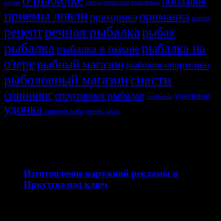
поплавок
поклевка
поводки
окунь
плотва
приемы ловли
приманка
прикормка
рация
речная рыбалка
рецепт
рыбак
рыбалка
рыбалка на
рыбалка в океане
озере
рыбный магазин
рыболов-спортсмен
снасти
рыболовный магазин
спиннинг
спортивная рыбалка
удилище
тройники
удочка
хищная рыба
червь
щука
СВЯЗАННЫЕ ИСТОРИИ
12.04.2026
Изготовление наружной рекламы в
Иркутске под ключ
Наружная реклама — это эффективный инструмент
продвижения бизнеса, который работает 24/7 и
привлекает внимание вашей…