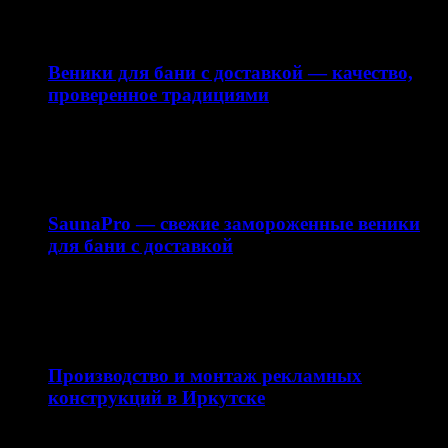
10.04.2026
Веники для бани с доставкой — качество,
проверенное традициями
Интернет-магазин saunapro.ru предлагает купить веники
для бани с доставкой по Москве и области. В нашем…
15.03.2026
SaunaPro — свежие замороженные веники
для бани с доставкой
Баня — это не только способ расслабиться, но и важная
часть русской традиции. Одним из…
11.03.2026
Производство и монтаж рекламных
конструкций в Иркутске
Качественная наружная реклама — это не просто