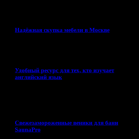
вывеска, а важная часть имиджа компании и
эффективный…
12.02.2026
Надёжная скупка мебели в Москве
Сайт skupkamebeli.com предлагает удобный и быстрый
сервис по скупке мебели в Москве и области. Ресурс…
11.02.2026
Удобный ресурс для тех, кто изучает
английский язык
Сайт enjoyenglish-blog.com — это образовательная
платформа, посвящённая теме английский язык. Ресурс
ориентирован на школьников, студентов…
10.02.2026
Свежезамороженные веники для бани
SaunaPro