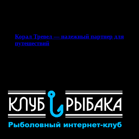
Магазин свежезамороженных веников для бани
saunapro.ru — это современный онлайн-ресурс,
предлагающий качественные веники для бани…
28.12.2025
Корал Тревел — надежный партнер для
путешествий
Сайт my-corl.ru представляет собой официальный
интернет-ресурс турагентства Корал Тревел (Coral
Travel), специализирующегося на организации
туристических…