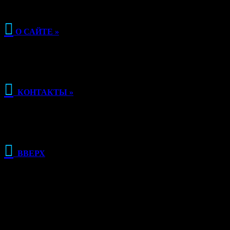

О САЙТЕ »

КОНТАКТЫ »

ВВЕРХ
РЕКЛАМА
О КЛУБЕ РЫБАЛКИ
Сайт Клуб рыбалки основан в 2015 году и, несмотря на свою
молодость, является одним из самых популярных сайтов о