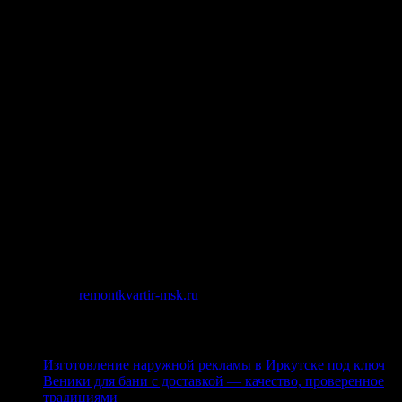
но и отзывы о них.
• Спектр услуг. Стоит проверить какие услуги оказывает
компания, чтобы в будущем не возникли проблемы.
• Количество реализованных проектов. Чем больше их
количество, тем лучше и быстрее работает бригада. Тем более,
если компания имеет большое количество реализованных
проектов, это значит, она работает на положительную
репутацию и на неё можно положиться.
В качестве заключения стоит сказать, что если хозяин решился
на ремонт или строительство «под ключ», то следует доверить
это опытным специалистам для более качественной работы.
Кроме того, при составлении договора рекомендуется
обратиться к юристу, чтобы в последующем не возникли
неприятности в работе.
Источник:
remontkvartir-msk.ru
Последние публикации
Изготовление наружной рекламы в Иркутске под ключ
Веники для бани с доставкой — качество, проверенное
традициями