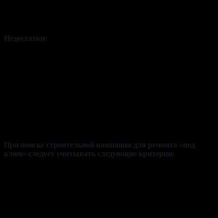
профессиональное оборудование, тем более, не все умеют им
пользоваться, поэтому легче заказать специалистов для
качественной работы.
Недостатки:
• Безопасность и гарантия. Заказывать услугу стоит только у
проверенных компаний, которые имеют большой опыт в
данной сфере.
• Без опыта в составлении и заключении договоров не
получится найти все скрытые условия и «подводные камни».
• Воплощение визуального проекта в реальность не всегда
бывает ожидаемым.
При поиске строительной компании для ремонта «под
ключ» следует учитывать следующие критерии:
• Опыт работы. Пожалуй, самый главный аспект. Самое
важное, чтобы все строители имели профессиональный опыт
в этой сфере.
• Отзывы. В интернете есть множество рейтингов
строительных компаний, где показываются не только лучшие,