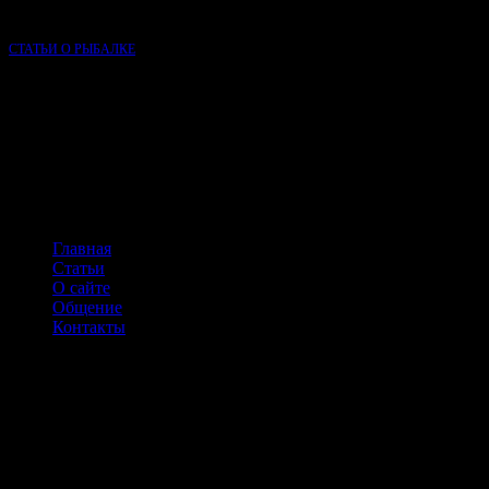
рыбалке в России.
СТАТЬИ О РЫБАЛКЕ
НАВИГАЦИЯ ПО САЙТУ
Главная
Статьи
О сайте
Общение
Контакты
КОНТАКТЫ
г.Одинцово,
Можайское ш.,д.107
Тел: +7(916)728-76-62