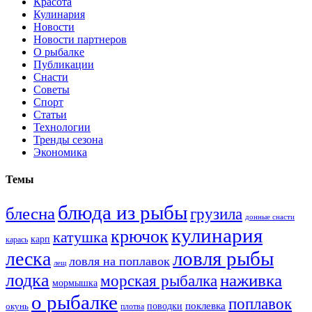
Красота
Кулинария
Новости
Новости партнеров
О рыбалке
Публикации
Снасти
Советы
Спорт
Статьи
Технологии
Тренды сезона
Экономика
Темы
блюда из рыбы
блесна
грузила
донные снасти
кулинария
крючок
катушка
карп
карась
ловля рыбы
леска
ловля на поплавок
лещ
лодка
наживка
морская рыбалка
мормышка
о рыбалке
поплавок
поклевка
поводки
окунь
плотва