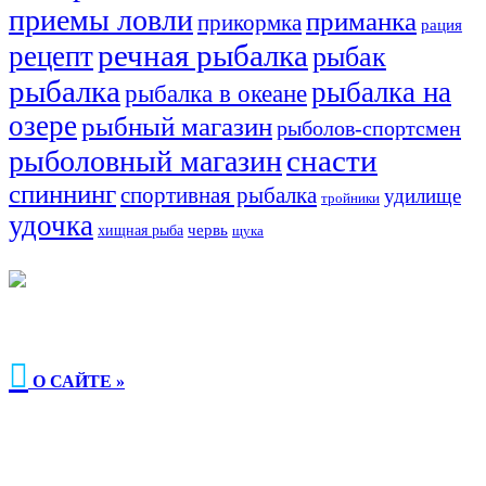
приемы ловли
приманка
прикормка
рация
речная рыбалка
рецепт
рыбак
рыбалка
рыбалка на
рыбалка в океане
озере
рыбный магазин
рыболов-спортсмен
снасти
рыболовный магазин
спиннинг
спортивная рыбалка
удилище
тройники
удочка
хищная рыба
червь
щука

О САЙТЕ »