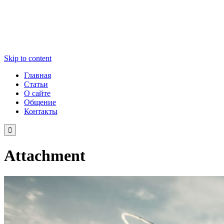
Skip to content
Главная
Статьи
О сайте
Общение
Контакты

Attachment