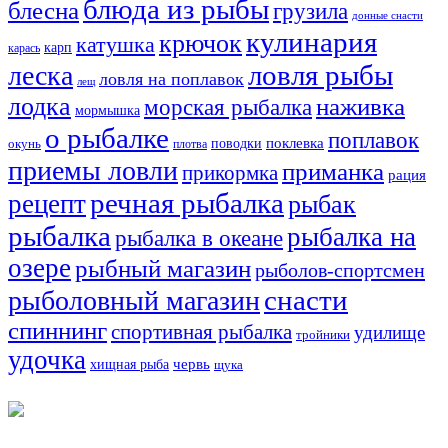
блюда из рыбы
блесна
грузила
донные снасти
кулинария
крючок
катушка
карп
карась
ловля рыбы
леска
ловля на поплавок
лещ
лодка
наживка
морская рыбалка
мормышка
о рыбалке
поплавок
поклевка
поводки
окунь
плотва
приемы ловли
приманка
прикормка
рация
речная рыбалка
рецепт
рыбак
рыбалка
рыбалка на
рыбалка в океане
озере
рыбный магазин
рыболов-спортсмен
снасти
рыболовный магазин
спиннинг
спортивная рыбалка
удилище
тройники
удочка
хищная рыба
червь
щука