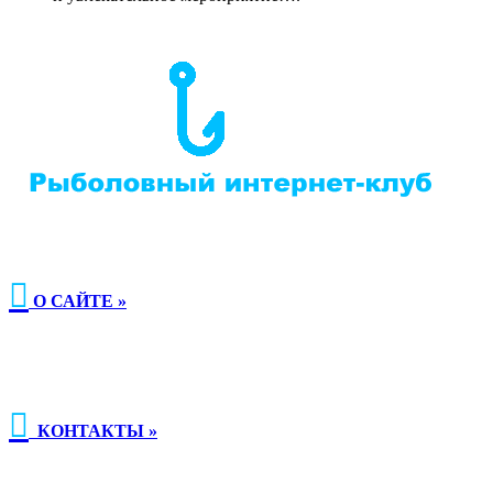

О САЙТЕ »

КОНТАКТЫ »