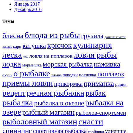
Январь 2017
Декабрь 2016
Темы
блюда из рыбы
блесна
грузила
донные снасти
кулинария
крючок
катушка
карп
карась
ловля рыбы
леска
ловля на поплавок
лещ
лодка
наживка
морская рыбалка
мормышка
о рыбалке
поплавок
поклевка
поводки
окунь
плотва
приемы ловли
приманка
прикормка
рация
речная рыбалка
рецепт
рыбак
рыбалка
рыбалка на
рыбалка в океане
озере
рыбный магазин
рыболов-спортсмен
снасти
рыболовный магазин
спиннинг
спортивная рыбалка
удилище
тройники