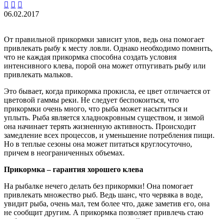



06.02.2017
От правильной прикормки зависит улов, ведь она помогает
привлекать рыбу к месту ловли. Однако необходимо помнить,
что не каждая прикормка способна создать условия
интенсивного клева
, порой она может отпугивать рыбу или
привлекать мальков.
Это бывает, когда прикормка прокисла, ее цвет отличается от
цветовой гаммы реки. Не следует беспокоиться, что
прикормки очень много, что рыба может насытиться и
уплыть. Рыба является хладнокровным существом, и зимой
она начинает терять жизненную активность. Происходит
замедление всех процессов, и уменьшение потребления пищи.
Но в теплые сезоны она может питаться круглосуточно,
причем в неограниченных объемах.
Прикормка – гарантия хорошего клева
На рыбалке нечего делать без прикормки! Она помогает
привлекать множество рыб. Ведь шанс, что червяка в воде,
увидит рыба, очень мал, тем более что, даже заметив его, она
не сообщит другим. А прикормка позволяет привлечь стаю