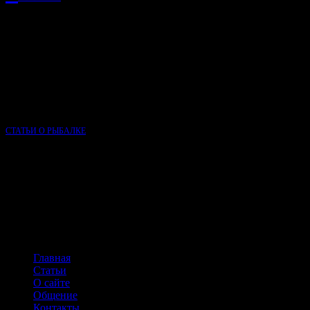
РЕКЛАМА
О КЛУБЕ РЫБАЛКИ
Сайт Клуб рыбалки основан в 2015 году и, несмотря на свою
молодость, является одним из самых популярных сайтов о
рыбалке в России.
СТАТЬИ О РЫБАЛКЕ
НАВИГАЦИЯ ПО САЙТУ
Главная
Статьи
О сайте
Общение
Контакты