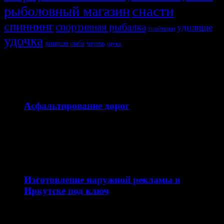
снасти
рыболовный магазин
спиннинг
спортивная рыбалка
удилище
тройники
удочка
хищная рыба
червь
щука
СВЯЗАННЫЕ ИСТОРИИ
15.07.2026
Асфальтирование дорог
Асфальтирование дорог — это комплекс работ по
устройству прочного дорожного покрытия для частных,
коммерческих, промышленных…
12.04.2026
Изготовление наружной рекламы в
Иркутске под ключ
Наружная реклама — это эффективный инструмент
продвижения бизнеса, который работает 24/7 и