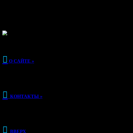
Магазин свежезамороженных веников для бани
saunapro.ru — это современный онлайн-ресурс,
предлагающий качественные веники для бани…

О САЙТЕ »

КОНТАКТЫ »

ВВЕРХ