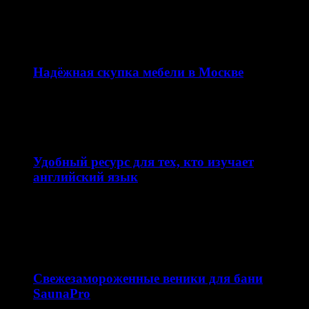
вывеска, а важная часть имиджа компании и
эффективный…
12.02.2026
Надёжная скупка мебели в Москве
Сайт skupkamebeli.com предлагает удобный и быстрый
сервис по скупке мебели в Москве и области. Ресурс…
11.02.2026
Удобный ресурс для тех, кто изучает
английский язык
Сайт enjoyenglish-blog.com — это образовательная
платформа, посвящённая теме английский язык. Ресурс
ориентирован на школьников, студентов…
10.02.2026
Свежезамороженные веники для бани
SaunaPro