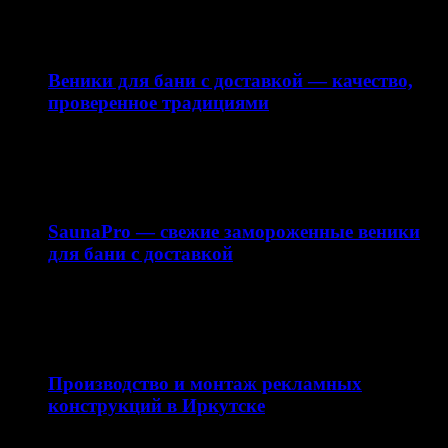
привлекает внимание вашей…
10.04.2026
Веники для бани с доставкой — качество,
проверенное традициями
Интернет-магазин saunapro.ru предлагает купить веники
для бани с доставкой по Москве и области. В нашем…
15.03.2026
SaunaPro — свежие замороженные веники
для бани с доставкой
Баня — это не только способ расслабиться, но и важная
часть русской традиции. Одним из…
11.03.2026
Производство и монтаж рекламных
конструкций в Иркутске
Качественная наружная реклама — это не просто