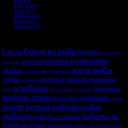
Май 2017
Апрель 2017
Март 2017
Февраль 2017
Январь 2017
Декабрь 2016
Темы
блюда из рыбы
блесна
грузила
донные снасти
кулинария
крючок
катушка
карп
карась
ловля рыбы
леска
ловля на поплавок
лещ
лодка
наживка
морская рыбалка
мормышка
о рыбалке
поплавок
поклевка
поводки
окунь
плотва
приемы ловли
приманка
прикормка
рация
речная рыбалка
рецепт
рыбак
рыбалка
рыбалка на
рыбалка в океане
озере
рыбный магазин
рыболов-спортсмен