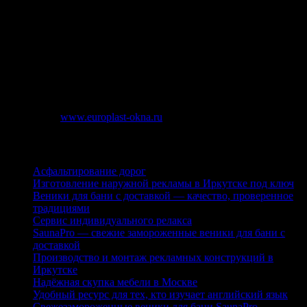
После нашей работы в вашем помещении не будет грязно и
пыльно. Мы работаем без мусора, выполняем все монтажные
работы с максимальной аккуратностью. Кроме того,
установка окон ПВХ не отнимет у вас много времени – мы
работаем быстро. Мастера нашей компании имеют опыт и
квалификацию, потому монтаж оконных систем проводится
согласно ГОСТу и точно в срок.
Источник:
www.europlast-okna.ru
Последние публикации
Асфальтирование дорог
Изготовление наружной рекламы в Иркутске под ключ
Веники для бани с доставкой — качество, проверенное
традициями
Сервис индивидуального релакса
SaunaPro — свежие замороженные веники для бани с
доставкой
Производство и монтаж рекламных конструкций в
Иркутске
Надёжная скупка мебели в Москве
Удобный ресурс для тех, кто изучает английский язык
Свежезамороженные веники для бани SaunaPro