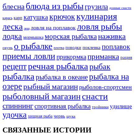
блюда из рыбы
блесна
грузила
донные снасти
кулинария
крючок
катушка
карп
карась
ловля рыбы
леска
ловля на поплавок
лещ
лодка
наживка
морская рыбалка
мормышка
о рыбалке
поплавок
поклевка
поводки
окунь
плотва
приемы ловли
приманка
прикормка
рация
речная рыбалка
рецепт
рыбак
рыбалка
рыбалка на
рыбалка в океане
озере
рыбный магазин
рыболов-спортсмен
снасти
рыболовный магазин
спиннинг
спортивная рыбалка
удилище
тройники
удочка
хищная рыба
червь
щука
СВЯЗАННЫЕ ИСТОРИИ