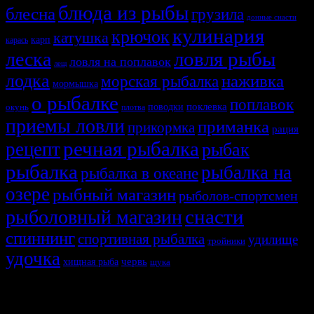
блюда из рыбы
блесна
грузила
донные снасти
кулинария
крючок
катушка
карп
карась
ловля рыбы
леска
ловля на поплавок
лещ
лодка
наживка
морская рыбалка
мормышка
о рыбалке
поплавок
поклевка
поводки
окунь
плотва
приемы ловли
приманка
прикормка
рация
речная рыбалка
рецепт
рыбак
рыбалка
рыбалка на
рыбалка в океане
озере
рыбный магазин
рыболов-спортсмен
снасти
рыболовный магазин
спиннинг
спортивная рыбалка
удилище
тройники
удочка
хищная рыба
червь
щука
СВЯЗАННЫЕ ИСТОРИИ