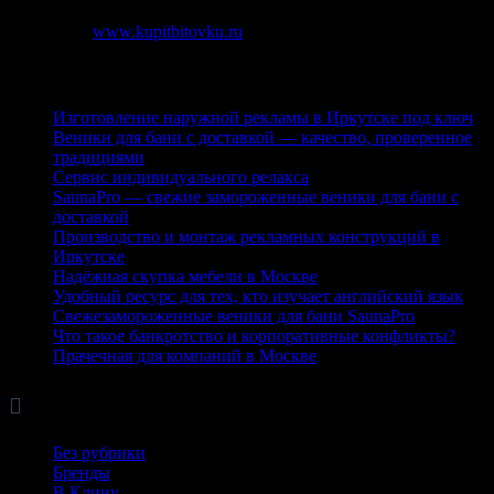
Источник:
www.kupitbitovku.ru
Последние публикации
Изготовление наружной рекламы в Иркутске под ключ
Веники для бани с доставкой — качество, проверенное
традициями
Сервис индивидуального релакса
SaunaPro — свежие замороженные веники для бани с
доставкой
Производство и монтаж рекламных конструкций в
Иркутске
Надёжная скупка мебели в Москве
Удобный ресурс для тех, кто изучает английский язык
Свежезамороженные веники для бани SaunaPro
Что такое банкротство и корпоративные конфликты?
Прачечная для компаний в Москве

Рубрики
Без рубрики
Бренды
В Клину