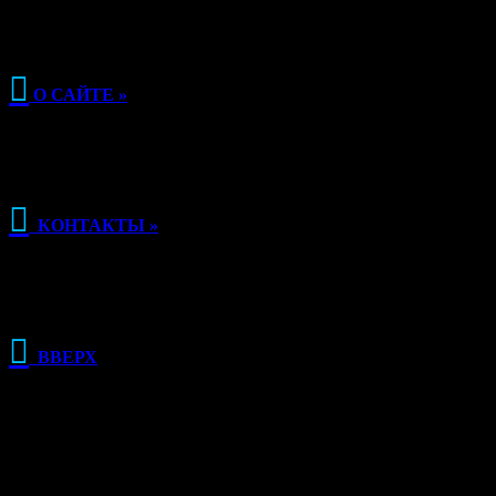

О САЙТЕ »

КОНТАКТЫ »

ВВЕРХ
РЕКЛАМА
О КЛУБЕ РЫБАЛКИ
Сайт Клуб рыбалки основан в 2015 году и, несмотря на свою