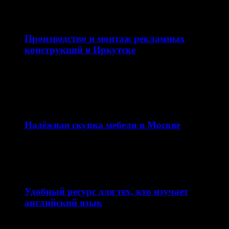
часть русской традиции. Одним из…
11.03.2026
Производство и монтаж рекламных
конструкций в Иркутске
Качественная наружная реклама — это не просто
вывеска, а важная часть имиджа компании и
эффективный…
12.02.2026
Надёжная скупка мебели в Москве
Сайт skupkamebeli.com предлагает удобный и быстрый
сервис по скупке мебели в Москве и области. Ресурс…
11.02.2026
Удобный ресурс для тех, кто изучает
английский язык
Сайт enjoyenglish-blog.com — это образовательная