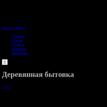
Skip to content
Главная
Статьи
О сайте
Общение
Контакты

Деревянная бытовка



01.09.2022
Дачные бытовки из пиломатериалов заслужили превосходную
репутацию благодаря удобству изготовления, практичности и