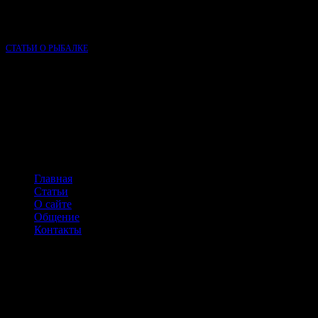
молодость, является одним из самых популярных сайтов о
рыбалке в России.
СТАТЬИ О РЫБАЛКЕ
НАВИГАЦИЯ ПО САЙТУ
Главная
Статьи
О сайте
Общение
Контакты
КОНТАКТЫ
г.Одинцово,
Можайское ш.,д.107