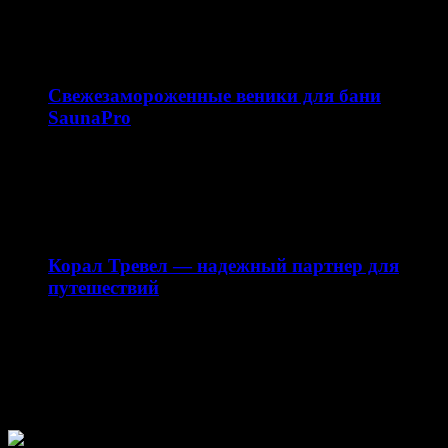
платформа, посвящённая теме английский язык. Ресурс
ориентирован на школьников, студентов…
10.02.2026
Свежезамороженные веники для бани
SaunaPro
Магазин свежезамороженных веников для бани
saunapro.ru — это современный онлайн-ресурс,
предлагающий качественные веники для бани…
28.12.2025
Корал Тревел — надежный партнер для
путешествий
Сайт my-corl.ru представляет собой официальный
интернет-ресурс турагентства Корал Тревел (Coral
Travel), специализирующегося на организации
туристических…