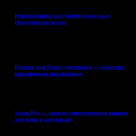
12.04.2026
Изготовление наружной рекламы в
Иркутске под ключ
Наружная реклама — это эффективный инструмент
продвижения бизнеса, который работает 24/7 и
привлекает внимание вашей…
10.04.2026
Веники для бани с доставкой — качество,
проверенное традициями
Интернет-магазин saunapro.ru предлагает купить веники
для бани с доставкой по Москве и области. В нашем…
15.03.2026
SaunaPro — свежие замороженные веники
для бани с доставкой
Баня — это не только способ расслабиться, но и важная