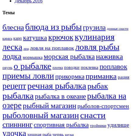
Декабрь 2016
Темы
блюда из рыбы
блесна
грузила
донные снасти
кулинария
крючок
катушка
карп
карась
ловля рыбы
леска
ловля на поплавок
лещ
лодка
наживка
морская рыбалка
мормышка
о рыбалке
поплавок
поклевка
поводки
окунь
плотва
приемы ловли
приманка
прикормка
рация
речная рыбалка
рецепт
рыбак
рыбалка
рыбалка на
рыбалка в океане
озере
рыбный магазин
рыболов-спортсмен
снасти
рыболовный магазин
спиннинг
спортивная рыбалка
удилище
тройники
удочка
хищная рыба
червь
щука