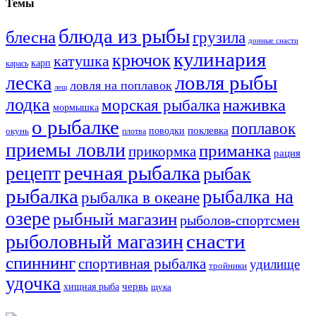
Темы
блюда из рыбы
блесна
грузила
донные снасти
кулинария
крючок
катушка
карп
карась
ловля рыбы
леска
ловля на поплавок
лещ
лодка
наживка
морская рыбалка
мормышка
о рыбалке
поплавок
поклевка
поводки
окунь
плотва
приемы ловли
приманка
прикормка
рация
речная рыбалка
рецепт
рыбак
рыбалка
рыбалка на
рыбалка в океане
озере
рыбный магазин
рыболов-спортсмен
снасти
рыболовный магазин
спиннинг
спортивная рыбалка
удилище
тройники
удочка
хищная рыба
червь
щука