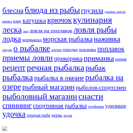
блюда из рыбы
блесна
грузила
донные снасти
кулинария
крючок
катушка
карп
карась
ловля рыбы
леска
ловля на поплавок
лещ
лодка
наживка
морская рыбалка
мормышка
о рыбалке
поплавок
поклевка
поводки
окунь
плотва
приемы ловли
приманка
прикормка
рация
речная рыбалка
рецепт
рыбак
рыбалка
рыбалка на
рыбалка в океане
озере
рыбный магазин
рыболов-спортсмен
снасти
рыболовный магазин
спиннинг
спортивная рыбалка
удилище
тройники
удочка
хищная рыба
червь
щука