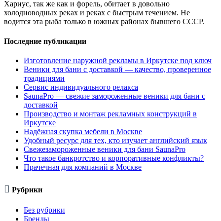
Хариус, так же как и форель, обитает в довольно
холодноводных реках и реках с быстрым течением. Не
водится эта рыба только в южных районах бывшего СССР.
Последние публикации
Изготовление наружной рекламы в Иркутске под ключ
Веники для бани с доставкой — качество, проверенное
традициями
Сервис индивидуального релакса
SaunaPro — свежие замороженные веники для бани с
доставкой
Производство и монтаж рекламных конструкций в
Иркутске
Надёжная скупка мебели в Москве
Удобный ресурс для тех, кто изучает английский язык
Свежезамороженные веники для бани SaunaPro
Что такое банкротство и корпоративные конфликты?
Прачечная для компаний в Москве

Рубрики
Без рубрики
Бренды