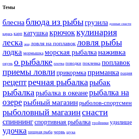
Темы
блюда из рыбы
блесна
грузила
донные снасти
кулинария
крючок
катушка
карп
карась
ловля рыбы
леска
ловля на поплавок
лещ
лодка
наживка
морская рыбалка
мормышка
о рыбалке
поплавок
поклевка
поводки
окунь
плотва
приемы ловли
приманка
прикормка
рация
речная рыбалка
рецепт
рыбак
рыбалка
рыбалка на
рыбалка в океане
озере
рыбный магазин
рыболов-спортсмен
снасти
рыболовный магазин
спиннинг
спортивная рыбалка
удилище
тройники
удочка
хищная рыба
червь
щука