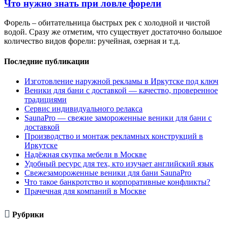
Что нужно знать при ловле форели
Форель – обитательница быстрых рек с холодной и чистой
водой. Сразу же отметим, что существует достаточно большое
количество видов форели: ручейная, озерная и т.д.
Последние публикации
Изготовление наружной рекламы в Иркутске под ключ
Веники для бани с доставкой — качество, проверенное
традициями
Сервис индивидуального релакса
SaunaPro — свежие замороженные веники для бани с
доставкой
Производство и монтаж рекламных конструкций в
Иркутске
Надёжная скупка мебели в Москве
Удобный ресурс для тех, кто изучает английский язык
Свежезамороженные веники для бани SaunaPro
Что такое банкротство и корпоративные конфликты?
Прачечная для компаний в Москве

Рубрики