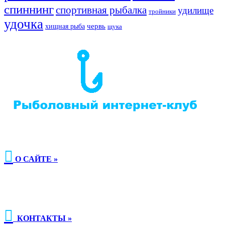
спиннинг
спортивная рыбалка
удилище
тройники
удочка
хищная рыба
червь
щука

О САЙТЕ »

КОНТАКТЫ »