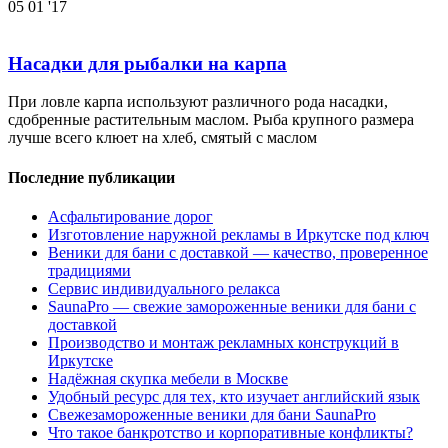
05
01 '17
Насадки для рыбалки на карпа
При ловле карпа используют различного рода насадки,
сдобренные растительным маслом. Рыба крупного размера
лучше всего клюет на хлеб, смятый с маслом
Последние публикации
Асфальтирование дорог
Изготовление наружной рекламы в Иркутске под ключ
Веники для бани с доставкой — качество, проверенное
традициями
Сервис индивидуального релакса
SaunaPro — свежие замороженные веники для бани с
доставкой
Производство и монтаж рекламных конструкций в
Иркутске
Надёжная скупка мебели в Москве
Удобный ресурс для тех, кто изучает английский язык
Свежезамороженные веники для бани SaunaPro
Что такое банкротство и корпоративные конфликты?