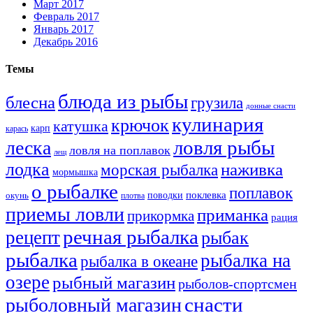
Март 2017
Февраль 2017
Январь 2017
Декабрь 2016
Темы
блюда из рыбы
блесна
грузила
донные снасти
кулинария
крючок
катушка
карп
карась
ловля рыбы
леска
ловля на поплавок
лещ
лодка
наживка
морская рыбалка
мормышка
о рыбалке
поплавок
поклевка
поводки
окунь
плотва
приемы ловли
приманка
прикормка
рация
речная рыбалка
рецепт
рыбак
рыбалка
рыбалка на
рыбалка в океане
озере
рыбный магазин
рыболов-спортсмен
снасти
рыболовный магазин