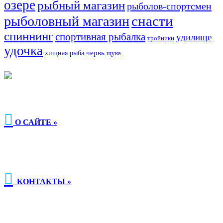
озере
рыбный магазин
рыболов-спортсмен
снасти
рыболовный магазин
спиннинг
спортивная рыбалка
удилище
тройники
удочка
хищная рыба
червь
щука

О САЙТЕ »

КОНТАКТЫ »