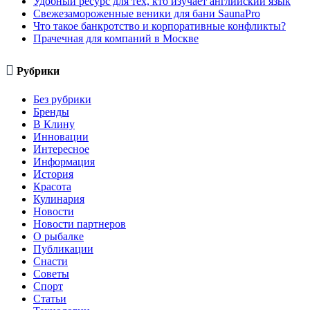
Удобный ресурс для тех, кто изучает английский язык
Свежезамороженные веники для бани SaunaPro
Что такое банкротство и корпоративные конфликты?
Прачечная для компаний в Москве

Рубрики
Без рубрики
Бренды
В Клину
Инновации
Интересное
Информация
История
Красота
Кулинария
Новости
Новости партнеров
О рыбалке
Публикации
Снасти
Советы
Спорт
Статьи