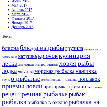
Июнь 2017
Май 2017
Апрель 2017
Март 2017
Февраль 2017
Январь 2017
Декабрь 2016
Темы
блюда из рыбы
блесна
грузила
донные снасти
кулинария
крючок
катушка
карп
карась
ловля рыбы
леска
ловля на поплавок
лещ
лодка
наживка
морская рыбалка
мормышка
о рыбалке
поплавок
поклевка
поводки
окунь
плотва
приемы ловли
приманка
прикормка
рация
речная рыбалка
рецепт
рыбак
рыбалка
рыбалка на
рыбалка в океане