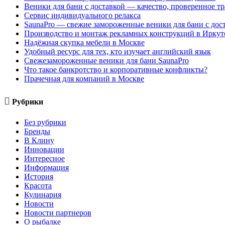
Веники для бани с доставкой — качество, проверенное т
Сервис индивидуального релакса
SaunaPro — свежие замороженные веники для бани с дос
Производство и монтаж рекламных конструкций в Иркут
Надёжная скупка мебели в Москве
Удобный ресурс для тех, кто изучает английский язык
Свежезамороженные веники для бани SaunaPro
Что такое банкротство и корпоративные конфликты?
Прачечная для компаний в Москве

Рубрики
Без рубрики
Бренды
В Клину
Инновации
Интересное
Информация
История
Красота
Кулинария
Новости
Новости партнеров
О рыбалке