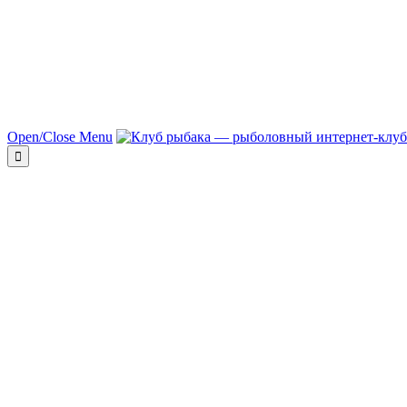
Open/Close Menu
