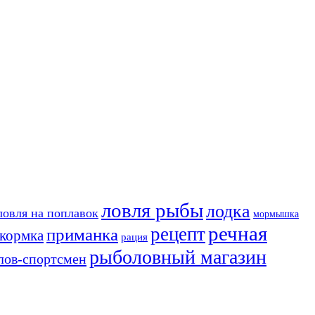
ловля рыбы
лодка
ловля на поплавок
мормышка
речная
рецепт
приманка
кормка
рация
рыболовный магазин
лов-спортсмен