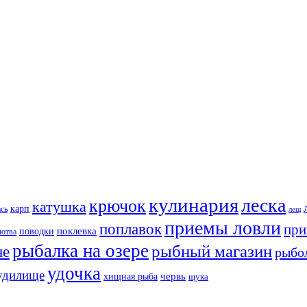
кулинария
леска
крючок
катушка
карп
ась
лещ
приемы ловли
поплавок
при
поклевка
поводки
лотва
рыбалка на озере
рыбный магазин
не
рыбо
удочка
удилище
хищная рыба
червь
щука