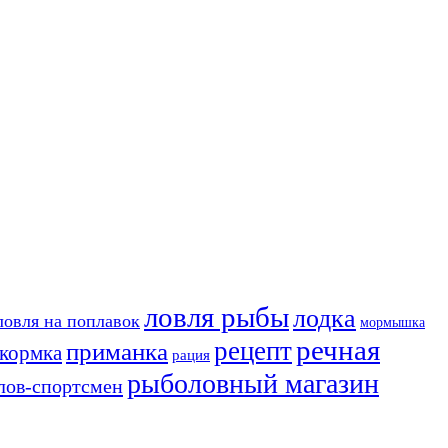
ловля рыбы
лодка
ловля на поплавок
мормышка
речная
рецепт
приманка
кормка
рация
рыболовный магазин
лов-спортсмен