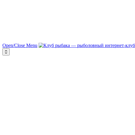
Open/Close Menu
