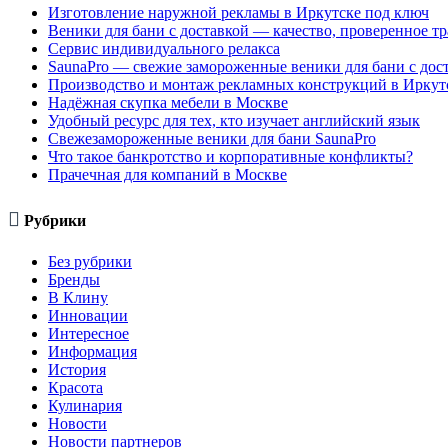
Изготовление наружной рекламы в Иркутске под ключ
Веники для бани с доставкой — качество, проверенное т
Сервис индивидуального релакса
SaunaPro — свежие замороженные веники для бани с дос
Производство и монтаж рекламных конструкций в Иркут
Надёжная скупка мебели в Москве
Удобный ресурс для тех, кто изучает английский язык
Свежезамороженные веники для бани SaunaPro
Что такое банкротство и корпоративные конфликты?
Прачечная для компаний в Москве

Рубрики
Без рубрики
Бренды
В Клину
Инновации
Интересное
Информация
История
Красота
Кулинария
Новости
Новости партнеров