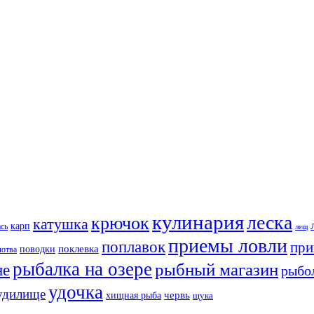
кулинария
леска
крючок
катушка
карп
ась
лещ
приемы ловли
поплавок
при
поклевка
поводки
лотва
рыбалка на озере
рыбный магазин
не
рыбо
удочка
удилище
хищная рыба
червь
щука