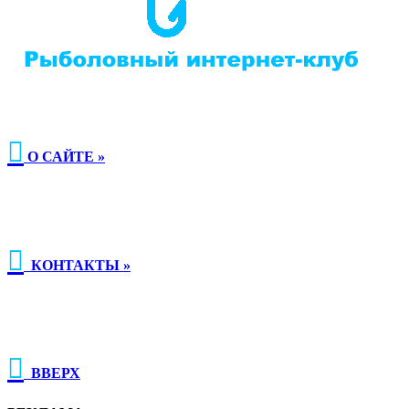

О САЙТЕ »

КОНТАКТЫ »

ВВЕРХ