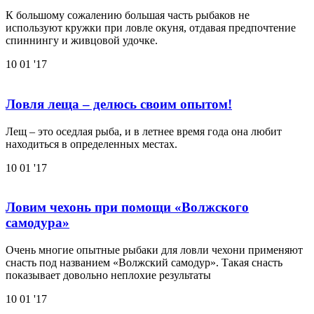
К большому сожалению большая часть рыбаков не
используют кружки при ловле окуня, отдавая предпочтение
спиннингу и живцовой удочке.
10
01 '17
Ловля леща – делюсь своим опытом!
Лещ – это оседлая рыба, и в летнее время года она любит
находиться в определенных местах.
10
01 '17
Ловим чехонь при помощи «Волжского
самодура»
Очень многие опытные рыбаки для ловли чехони применяют
снасть под названием «Волжский самодур». Такая снасть
показывает довольно неплохие результаты
10
01 '17