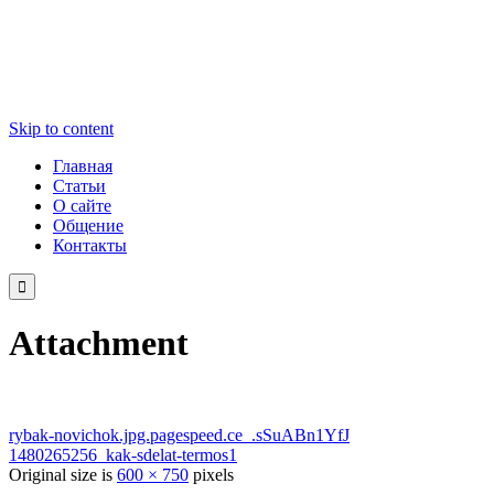
Skip to content
Главная
Статьи
О сайте
Общение
Контакты

Attachment
rybak-novichok.jpg.pagespeed.ce_.sSuABn1YfJ
1480265256_kak-sdelat-termos1
Original size is
600 × 750
pixels