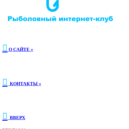

О САЙТЕ »

КОНТАКТЫ »

ВВЕРХ