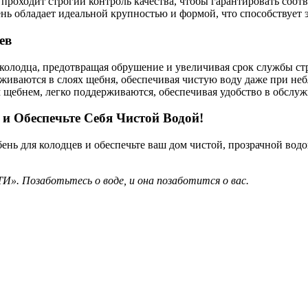
проходит строгий контроль качества, чтобы гарантировать соот
ь обладает идеальной крупностью и формой, что способствует э
ев
колодца, предотвращая обрушение и увеличивая срок службы ст
иваются в слоях щебня, обеспечивая чистую воду даже при не
щебнем, легко поддерживаются, обеспечивая удобство в обслу
 Обеспечьте Себя Чистой Водой!
бень для колодцев и обеспечьте ваш дом чистой, прозрачной в
. Позаботьтесь о воде, и она позаботится о вас.