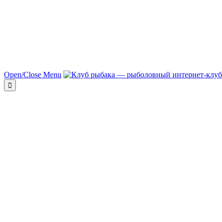
Open/Close Menu
