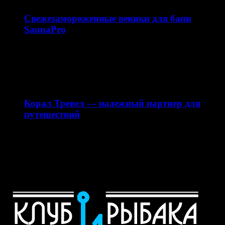
Свежезамороженные веники для бани
SaunaPro
Магазин свежезамороженных веников для бани
saunapro.ru — это современный онлайн-ресурс,
предлагающий качественные веники для бани…
28.12.2025
Корал Тревел — надежный партнер для
путешествий
Сайт my-corl.ru представляет собой официальный
интернет-ресурс турагентства Корал Тревел (Coral
Travel), специализирующегося на организации
туристических…