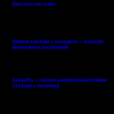
Иркутске под ключ
Наружная реклама — это эффективный инструмент
продвижения бизнеса, который работает 24/7 и
привлекает внимание вашей…
10.04.2026
Веники для бани с доставкой — качество,
проверенное традициями
Интернет-магазин saunapro.ru предлагает купить веники
для бани с доставкой по Москве и области. В нашем…
15.03.2026
SaunaPro — свежие замороженные веники
для бани с доставкой
Баня — это не только способ расслабиться, но и важная
часть русской традиции. Одним из…
11.03.2026