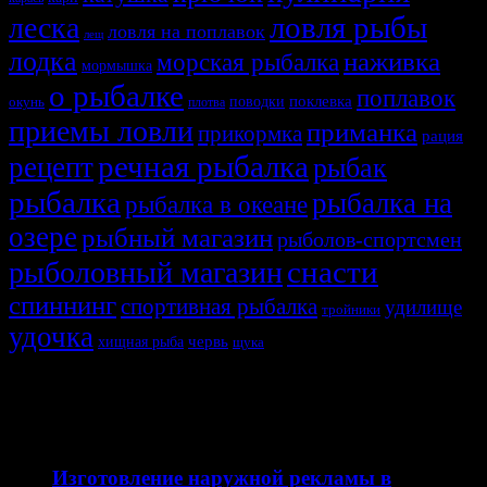
ловля рыбы
леска
ловля на поплавок
лещ
лодка
наживка
морская рыбалка
мормышка
о рыбалке
поплавок
поклевка
поводки
окунь
плотва
приемы ловли
приманка
прикормка
рация
речная рыбалка
рецепт
рыбак
рыбалка
рыбалка на
рыбалка в океане
озере
рыбный магазин
рыболов-спортсмен
снасти
рыболовный магазин
спиннинг
спортивная рыбалка
удилище
тройники
удочка
хищная рыба
червь
щука
СВЯЗАННЫЕ ИСТОРИИ
12.04.2026
Изготовление наружной рекламы в