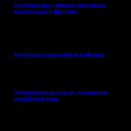
Производство и монтаж рекламных
конструкций в Иркутске
Качественная наружная реклама — это не просто
вывеска, а важная часть имиджа компании и
эффективный…
12.02.2026
Надёжная скупка мебели в Москве
Сайт skupkamebeli.com предлагает удобный и быстрый
сервис по скупке мебели в Москве и области. Ресурс…
11.02.2026
Удобный ресурс для тех, кто изучает
английский язык
Сайт enjoyenglish-blog.com — это образовательная
платформа, посвящённая теме английский язык. Ресурс
ориентирован на школьников, студентов…
10.02.2026