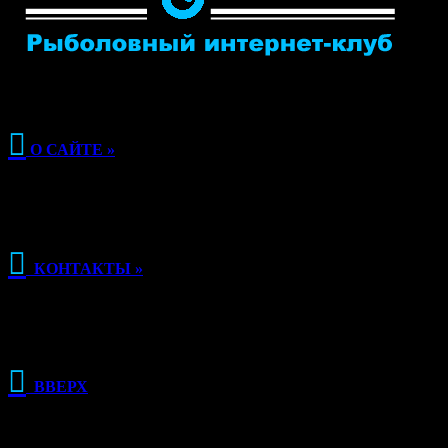

О САЙТЕ »

КОНТАКТЫ »

ВВЕРХ
РЕКЛАМА