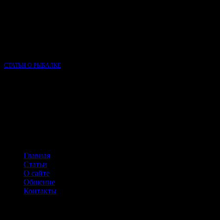
О КЛУБЕ РЫБАЛКИ
Сайт Клуб рыбалки основан в 2015 году и, несмотря на свою
молодость, является одним из самых популярных сайтов о
рыбалке в России.
СТАТЬИ О РЫБАЛКЕ
НАВИГАЦИЯ ПО САЙТУ
Главная
Статьи
О сайте
Общение
Контакты
КОНТАКТЫ