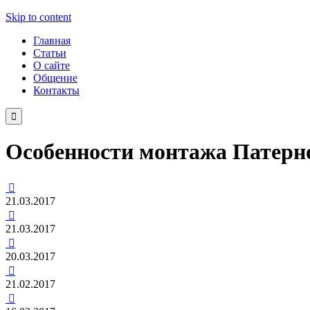
Skip to content
Главная
Статьи
О сайте
Общение
Контакты

Особенности монтажа Патерн

21.03.2017

21.03.2017

20.03.2017

21.02.2017
